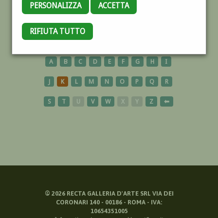
PERSONALIZZA
ACCETTA
PUGLIA
RIFIUTA TUTTO
A
B
C
D
E
F
G
H
I
J
K
L
M
N
O
P
Q
R
S
T
U
V
W
X
Y
Z
⬅
©
2026
RECTA GALLERIA D'ARTE SRL VIA DEI
CORONARI 140 - 00186 - ROMA - IVA:
10654351005