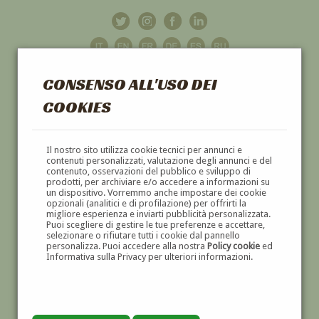
CONSENSO ALL'USO DEI
COOKIES
GALLERIA
D'ARTE
Il nostro sito utilizza cookie tecnici per annunci e
contenuti personalizzati, valutazione degli annunci e del
contenuto, osservazioni del pubblico e sviluppo di
DIPINTI E SCULTURE '800 E '900
prodotti, per archiviare e/o accedere a informazioni su
un dispositivo. Vorremmo anche impostare dei cookie
opzionali (analitici e di profilazione) per offrirti la
migliore esperienza e inviarti pubblicità personalizzata.
Puoi scegliere di gestire le tue preferenze e accettare,
selezionare o rifiutare tutti i cookie dal pannello
personalizza. Puoi accedere alla nostra
Policy cookie
ed
Informativa sulla Privacy per ulteriori informazioni.