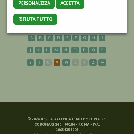
PERSONALIZZA
ACCETTA
PERUGIA
RIFIUTA TUTTO
A
B
C
D
E
F
G
H
I
J
K
L
M
N
O
P
Q
R
S
T
U
V
W
X
Y
Z
⬅
©
2026
RECTA GALLERIA D'ARTE SRL VIA DEI
CORONARI 140 - 00186 - ROMA - IVA:
10654351005