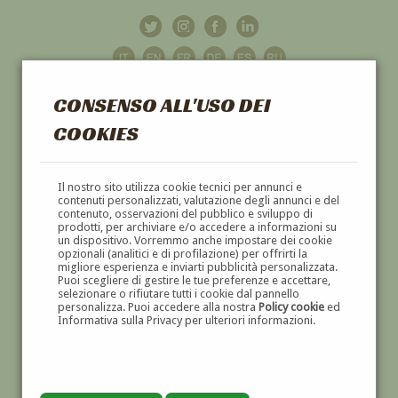
CONSENSO ALL'USO DEI
COOKIES
GALLERIA
D'ARTE
Il nostro sito utilizza cookie tecnici per annunci e
contenuti personalizzati, valutazione degli annunci e del
contenuto, osservazioni del pubblico e sviluppo di
DIPINTI E SCULTURE '800 E '900
prodotti, per archiviare e/o accedere a informazioni su
un dispositivo. Vorremmo anche impostare dei cookie
opzionali (analitici e di profilazione) per offrirti la
migliore esperienza e inviarti pubblicità personalizzata.
Puoi scegliere di gestire le tue preferenze e accettare,
selezionare o rifiutare tutti i cookie dal pannello
personalizza. Puoi accedere alla nostra
Policy cookie
ed
Informativa sulla Privacy per ulteriori informazioni.