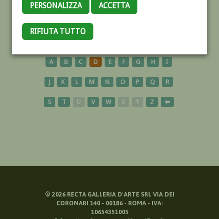
PERSONALIZZA
ACCETTA
MOLDAVIA
RIFIUTA TUTTO
A
B
C
D
E
F
G
H
I
J
K
L
M
N
O
P
Q
R
S
T
U
V
W
X
Y
Z
⬅
©
2026
RECTA GALLERIA D'ARTE SRL VIA DEI
CORONARI 140 - 00186 - ROMA - IVA:
10654351005