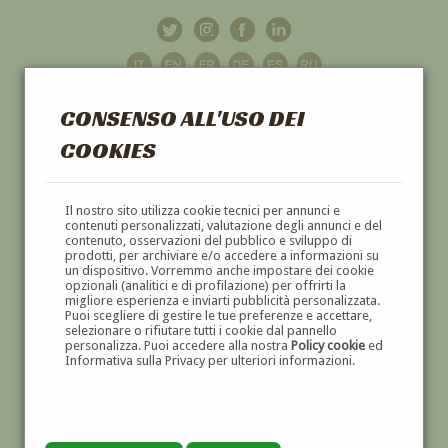
CONSENSO ALL'USO DEI
COOKIES
GALLERIA
D'ARTE
Il nostro sito utilizza cookie tecnici per annunci e
contenuti personalizzati, valutazione degli annunci e del
contenuto, osservazioni del pubblico e sviluppo di
DIPINTI E SCULTURE '800 E '900
prodotti, per archiviare e/o accedere a informazioni su
un dispositivo. Vorremmo anche impostare dei cookie
opzionali (analitici e di profilazione) per offrirti la
migliore esperienza e inviarti pubblicità personalizzata.
Puoi scegliere di gestire le tue preferenze e accettare,
selezionare o rifiutare tutti i cookie dal pannello
personalizza. Puoi accedere alla nostra
Policy cookie
ed
Informativa sulla Privacy per ulteriori informazioni.