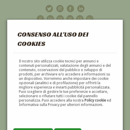
CONSENSO ALL'USO DEI
COOKIES
GALLERIA
D'ARTE
Il nostro sito utilizza cookie tecnici per annunci e
contenuti personalizzati, valutazione degli annunci e del
contenuto, osservazioni del pubblico e sviluppo di
DIPINTI E SCULTURE '800 E '900
prodotti, per archiviare e/o accedere a informazioni su
un dispositivo. Vorremmo anche impostare dei cookie
opzionali (analitici e di profilazione) per offrirti la
migliore esperienza e inviarti pubblicità personalizzata.
Puoi scegliere di gestire le tue preferenze e accettare,
selezionare o rifiutare tutti i cookie dal pannello
personalizza. Puoi accedere alla nostra
Policy cookie
ed
Informativa sulla Privacy per ulteriori informazioni.