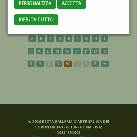
PERSONALIZZA
ACCETTA
BARI
RIFIUTA TUTTO
A
B
C
D
E
F
G
H
I
J
K
L
M
N
O
P
Q
R
S
T
U
V
W
X
Y
Z
⬅
©
2026
RECTA GALLERIA D'ARTE SRL VIA DEI
CORONARI 140 - 00186 - ROMA - IVA:
10654351005