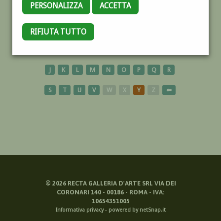
PERSONALIZZA
ACCETTA
RIFIUTA TUTTO
SCENOGRAFI
A
B
C
D
E
F
G
H
I
J
K
L
M
N
O
P
Q
R
S
T
U
V
W
X
Y
Z
⬅
©
2026
RECTA GALLERIA D'ARTE SRL VIA DEI
CORONARI 140 - 00186 - ROMA - IVA:
10654351005
Informativa privacy
-
powered by netSnap.it