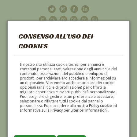
CONSENSO ALL'USO DEI
COOKIES
GALLERIA
D'ARTE
Il nostro sito utilizza cookie tecnici per annunci e
contenuti personalizzati, valutazione degli annunci e del
contenuto, osservazioni del pubblico e sviluppo di
DIPINTI E SCULTURE '800 E '900
prodotti, per archiviare e/o accedere a informazioni su
un dispositivo. Vorremmo anche impostare dei cookie
opzionali (analitici e di profilazione) per offrirti la
migliore esperienza e inviarti pubblicità personalizzata.
Puoi scegliere di gestire le tue preferenze e accettare,
selezionare o rifiutare tutti i cookie dal pannello
personalizza. Puoi accedere alla nostra
Policy cookie
ed
Informativa sulla Privacy per ulteriori informazioni.