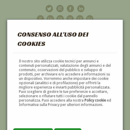
CONSENSO ALL'USO DEI
COOKIES
GALLERIA
D'ARTE
Il nostro sito utilizza cookie tecnici per annunci e
contenuti personalizzati, valutazione degli annunci e del
contenuto, osservazioni del pubblico e sviluppo di
DIPINTI E SCULTURE '800 E '900
prodotti, per archiviare e/o accedere a informazioni su
un dispositivo. Vorremmo anche impostare dei cookie
opzionali (analitici e di profilazione) per offrirti la
migliore esperienza e inviarti pubblicità personalizzata.
Puoi scegliere di gestire le tue preferenze e accettare,
selezionare o rifiutare tutti i cookie dal pannello
personalizza. Puoi accedere alla nostra
Policy cookie
ed
Informativa sulla Privacy per ulteriori informazioni.