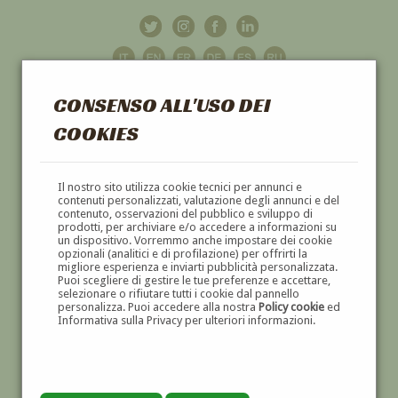
CONSENSO ALL'USO DEI
COOKIES
GALLERIA
D'ARTE
Il nostro sito utilizza cookie tecnici per annunci e
contenuti personalizzati, valutazione degli annunci e del
contenuto, osservazioni del pubblico e sviluppo di
DIPINTI E SCULTURE '800 E '900
prodotti, per archiviare e/o accedere a informazioni su
un dispositivo. Vorremmo anche impostare dei cookie
opzionali (analitici e di profilazione) per offrirti la
migliore esperienza e inviarti pubblicità personalizzata.
Puoi scegliere di gestire le tue preferenze e accettare,
selezionare o rifiutare tutti i cookie dal pannello
personalizza. Puoi accedere alla nostra
Policy cookie
ed
Informativa sulla Privacy per ulteriori informazioni.