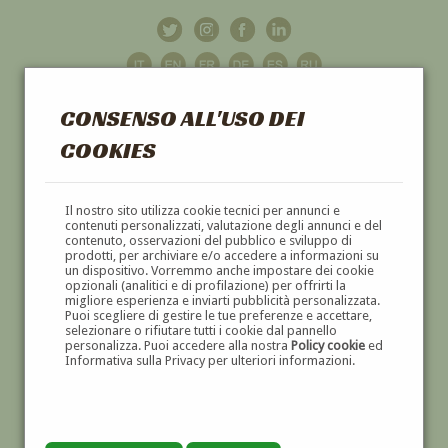
CONSENSO ALL'USO DEI
COOKIES
GALLERIA
D'ARTE
Il nostro sito utilizza cookie tecnici per annunci e
contenuti personalizzati, valutazione degli annunci e del
contenuto, osservazioni del pubblico e sviluppo di
DIPINTI E SCULTURE '800 E '900
prodotti, per archiviare e/o accedere a informazioni su
un dispositivo. Vorremmo anche impostare dei cookie
opzionali (analitici e di profilazione) per offrirti la
migliore esperienza e inviarti pubblicità personalizzata.
Puoi scegliere di gestire le tue preferenze e accettare,
selezionare o rifiutare tutti i cookie dal pannello
personalizza. Puoi accedere alla nostra
Policy cookie
ed
Informativa sulla Privacy per ulteriori informazioni.