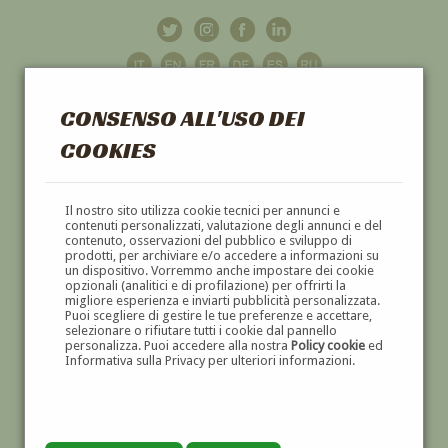
CONSENSO ALL'USO DEI
COOKIES
GALLERIA
D'ARTE
Il nostro sito utilizza cookie tecnici per annunci e
contenuti personalizzati, valutazione degli annunci e del
contenuto, osservazioni del pubblico e sviluppo di
DIPINTI E SCULTURE '800 E '900
prodotti, per archiviare e/o accedere a informazioni su
un dispositivo. Vorremmo anche impostare dei cookie
opzionali (analitici e di profilazione) per offrirti la
migliore esperienza e inviarti pubblicità personalizzata.
Puoi scegliere di gestire le tue preferenze e accettare,
selezionare o rifiutare tutti i cookie dal pannello
personalizza. Puoi accedere alla nostra
Policy cookie
ed
Informativa sulla Privacy per ulteriori informazioni.