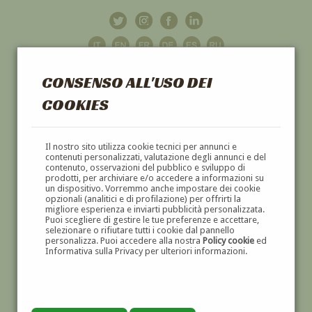
CONSENSO ALL'USO DEI
COOKIES
GALLERIA
D'ARTE
Il nostro sito utilizza cookie tecnici per annunci e
contenuti personalizzati, valutazione degli annunci e del
contenuto, osservazioni del pubblico e sviluppo di
DIPINTI E SCULTURE '800 E '900
prodotti, per archiviare e/o accedere a informazioni su
un dispositivo. Vorremmo anche impostare dei cookie
opzionali (analitici e di profilazione) per offrirti la
migliore esperienza e inviarti pubblicità personalizzata.
Puoi scegliere di gestire le tue preferenze e accettare,
selezionare o rifiutare tutti i cookie dal pannello
personalizza. Puoi accedere alla nostra
Policy cookie
ed
Informativa sulla Privacy per ulteriori informazioni.