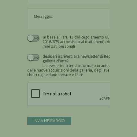
Il messaggio è obbligatorio
In base all' art. 13 del Regolamento UE n.
Devi dare il consenso
2016/679 acconsento al trattamento dei
miei dati personali
desideri iscriverti alla newsletter di Recta
galleria d'arte?
la newsletter ti terrà informato in anteprima
delle nuove acquisizioni della galleria, degli eventi
che ci riguardano mostre e fiere
Devi confermare di essere umano
INVIA MESSAGGIO