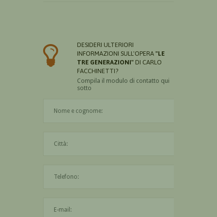
DESIDERI ULTERIORI
INFORMAZIONI SULL'OPERA
"LE
TRE GENERAZIONI"
DI CARLO
FACCHINETTI?
Compila il modulo di contatto qui
sotto
Il nome è obbligatorio
La città è obbligatoria
L'indirizzo mail non è valido