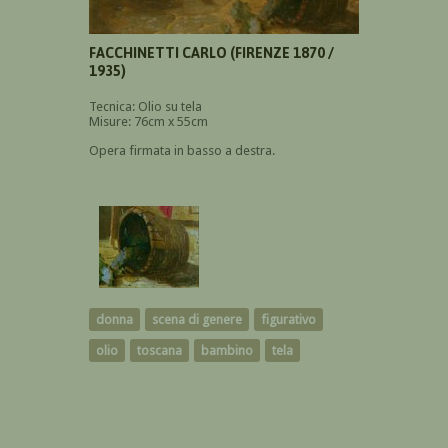
FACCHINETTI CARLO (FIRENZE 1870 /
1935)
Tecnica: Olio su tela
Misure: 76cm x 55cm
Opera firmata in basso a destra.
donna
scena di genere
figurativo
olio
toscana
bambino
tela