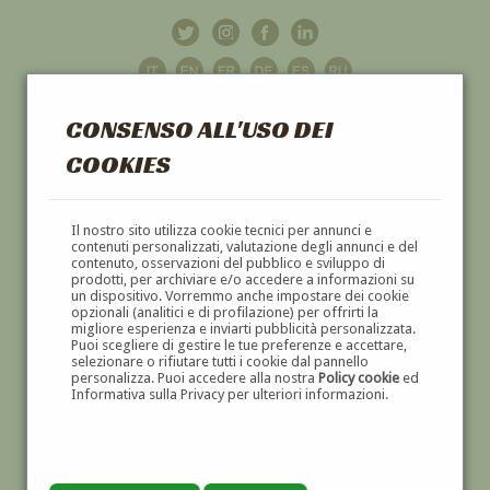
CONSENSO ALL'USO DEI
COOKIES
GALLERIA
D'ARTE
Il nostro sito utilizza cookie tecnici per annunci e
contenuti personalizzati, valutazione degli annunci e del
contenuto, osservazioni del pubblico e sviluppo di
DIPINTI E SCULTURE '800 E '900
prodotti, per archiviare e/o accedere a informazioni su
un dispositivo. Vorremmo anche impostare dei cookie
opzionali (analitici e di profilazione) per offrirti la
migliore esperienza e inviarti pubblicità personalizzata.
Puoi scegliere di gestire le tue preferenze e accettare,
selezionare o rifiutare tutti i cookie dal pannello
personalizza. Puoi accedere alla nostra
Policy cookie
ed
Informativa sulla Privacy per ulteriori informazioni.