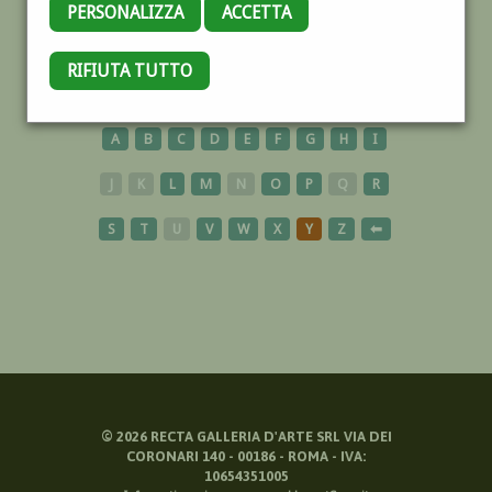
PERSONALIZZA
ACCETTA
RIFIUTA TUTTO
MINIATURISTI
A
B
C
D
E
F
G
H
I
J
K
L
M
N
O
P
Q
R
S
T
U
V
W
X
Y
Z
⬅
©
2026
RECTA GALLERIA D'ARTE SRL VIA DEI
CORONARI 140 - 00186 - ROMA - IVA:
10654351005