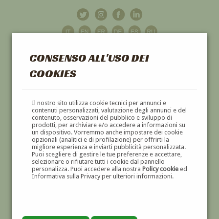
CONSENSO ALL'USO DEI
COOKIES
GALLERIA
D'ARTE
Il nostro sito utilizza cookie tecnici per annunci e
contenuti personalizzati, valutazione degli annunci e del
contenuto, osservazioni del pubblico e sviluppo di
DIPINTI E SCULTURE '800 E '900
prodotti, per archiviare e/o accedere a informazioni su
un dispositivo. Vorremmo anche impostare dei cookie
opzionali (analitici e di profilazione) per offrirti la
migliore esperienza e inviarti pubblicità personalizzata.
Puoi scegliere di gestire le tue preferenze e accettare,
selezionare o rifiutare tutti i cookie dal pannello
personalizza. Puoi accedere alla nostra
Policy cookie
ed
Informativa sulla Privacy per ulteriori informazioni.