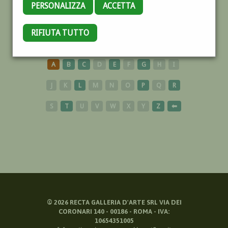
PERSONALIZZA
ACCETTA
RIFIUTA TUTTO
FUMETTISTI
A
B
C
D
E
F
G
H
I
J
K
L
M
N
O
P
Q
R
S
T
U
V
W
X
Y
Z
⬅
©
2026
RECTA GALLERIA D'ARTE SRL VIA DEI
CORONARI 140 - 00186 - ROMA - IVA:
10654351005