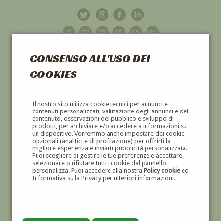
CONSENSO ALL'USO DEI
COOKIES
GALLERIA
D'ARTE
Il nostro sito utilizza cookie tecnici per annunci e
contenuti personalizzati, valutazione degli annunci e del
contenuto, osservazioni del pubblico e sviluppo di
DIPINTI E SCULTURE '800 E '900
prodotti, per archiviare e/o accedere a informazioni su
un dispositivo. Vorremmo anche impostare dei cookie
opzionali (analitici e di profilazione) per offrirti la
migliore esperienza e inviarti pubblicità personalizzata.
Puoi scegliere di gestire le tue preferenze e accettare,
selezionare o rifiutare tutti i cookie dal pannello
personalizza. Puoi accedere alla nostra
Policy cookie
ed
Informativa sulla Privacy per ulteriori informazioni.