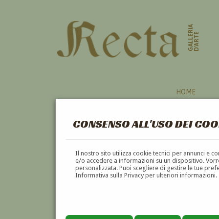
GALLERIA
D'ARTE
HOME
CONSENSO ALL'USO DEI COO
AUTORI
Il nostro sito utilizza cookie tecnici per annunci e 
e/o accedere a informazioni su un dispositivo. Vorre
personalizzata. Puoi scegliere di gestire le tue pref
A
B
C
D
E
F
Informativa sulla Privacy per ulteriori informazioni.
Pagina precedente
Pagina successiva
1
2
3