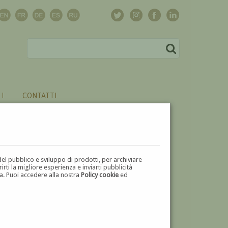
CONTATTI
del pubblico e sviluppo di prodotti, per archiviare
ti la migliore esperienza e inviarti pubblicità
zza. Puoi accedere alla nostra
Policy cookie
ed
V
W
X
Y
Z
⬅