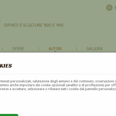
DIPINTI E SCULTURE '800 E '900
OPERE
AUTORI
GALLERIA
KIES
contenuti personalizzati, valutazione degli annunci e del contenuto, osservazioni 
mmo anche impostare dei cookie opzionali (analitici e di profilazione) per offrir
erenze e accettare, selezionare o rifiutare tutti i cookie dal pannello personali
G
H
I
J
K
L
M
N
O
P
Q
R
S
T
U
4
5