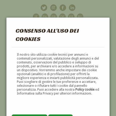
CONSENSO ALL'USO DEI
COOKIES
GALLERIA
D'ARTE
Il nostro sito utilizza cookie tecnici per annunci e
contenuti personalizzati, valutazione degli annunci e del
contenuto, osservazioni del pubblico e sviluppo di
DIPINTI E SCULTURE '800 E '900
prodotti, per archiviare e/o accedere a informazioni su
un dispositivo. Vorremmo anche impostare dei cookie
opzionali (analitici e di profilazione) per offrirti la
migliore esperienza e inviarti pubblicità personalizzata.
Puoi scegliere di gestire le tue preferenze e accettare,
selezionare o rifiutare tutti i cookie dal pannello
personalizza. Puoi accedere alla nostra
Policy cookie
ed
Informativa sulla Privacy per ulteriori informazioni.