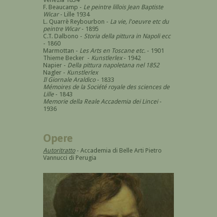
F. Beaucamp -
Le peintre lillois Jean Baptiste
Wicar
- Lille 1934
L. Quarrè Reybourbon -
La vie, l'oeuvre etc du
peintre Wicar
- 1895
C.T. Dalbono -
Storia della pittura in Napoli ecc
- 1860
Marmottan -
Les Arts en Toscane etc.
- 1901
Thieme Becker -
Kunstlerlex
- 1942
Napier -
Della pittura napoletana nel 1852
Nagler -
Kunstlerlex
Il Giornale Araldico
- 1833
Mémoires de la Société royale des sciences de
Lille
- 1843
Memorie della Reale Accademia dei Lincei
-
1936
Opere
Autoritratto
- Accademia di Belle Arti Pietro
Vannucci di Perugia