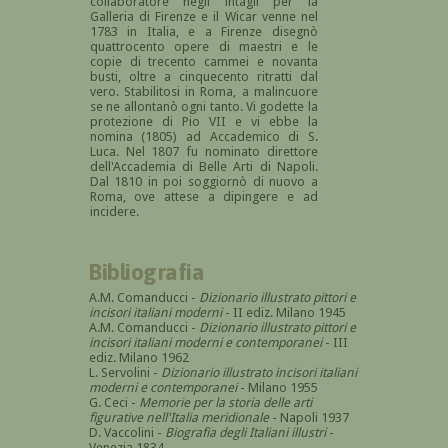
collaboratore negli intagli per la
Galleria di Firenze e il Wicar venne nel
1783 in Italia, e a Firenze disegnò
quattrocento opere di maestri e le
copie di trecento cammei e novanta
busti, oltre a cinquecento ritratti dal
vero. Stabilitosi in Roma, a malincuore
se ne allontanò ogni tanto. Vi godette la
protezione di Pio VII e vi ebbe la
nomina (1805) ad Accademico di S.
Luca. Nel 1807 fu nominato direttore
dell'Accademia di Belle Arti di Napoli.
Dal 1810 in poi soggiornò di nuovo a
Roma, ove attese a dipingere e ad
incidere.
Bibliografia
A.M. Comanducci -
Dizionario illustrato pittori e
incisori italiani moderni
- II ediz. Milano 1945
A.M. Comanducci -
Dizionario illustrato pittori e
incisori italiani moderni e contemporanei
- III
ediz. Milano 1962
L. Servolini -
Dizionario illustrato incisori italiani
moderni e contemporanei
- Milano 1955
G. Ceci -
Memorie per la storia delle arti
figurative nell'Italia meridionale
- Napoli 1937
D. Vaccolini -
Biografia degli Italiani illustri
-
Venezia 1834