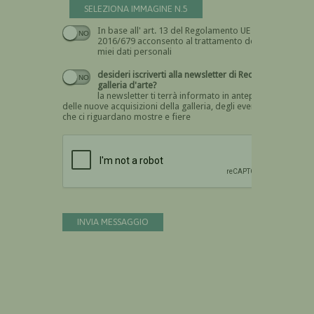
SELEZIONA IMMAGINE N.5
In base all' art. 13 del Regolamento UE n.
Devi dare il consenso
2016/679 acconsento al trattamento dei
miei dati personali
desideri iscriverti alla newsletter di Recta
galleria d'arte?
la newsletter ti terrà informato in anteprima
delle nuove acquisizioni della galleria, degli eventi
che ci riguardano mostre e fiere
Devi confermare di essere umano
INVIA MESSAGGIO