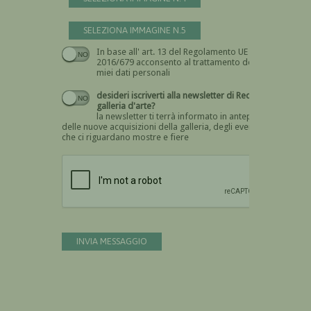
SELEZIONA IMMAGINE N.5
In base all' art. 13 del Regolamento UE n.
Devi dare il consenso
2016/679 acconsento al trattamento dei
miei dati personali
desideri iscriverti alla newsletter di Recta
galleria d'arte?
la newsletter ti terrà informato in anteprima
delle nuove acquisizioni della galleria, degli eventi
che ci riguardano mostre e fiere
Devi confermare di essere umano
INVIA MESSAGGIO