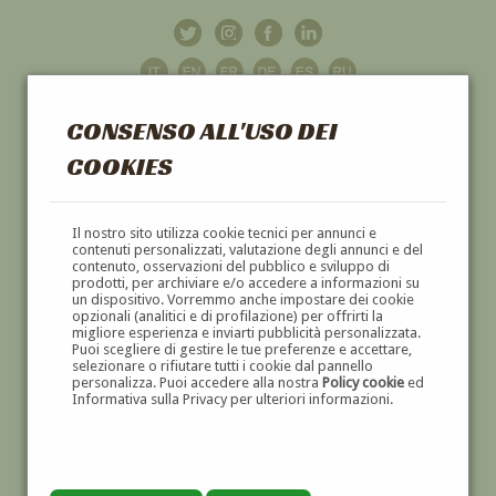
CONSENSO ALL'USO DEI
COOKIES
GALLERIA
D'ARTE
Il nostro sito utilizza cookie tecnici per annunci e
contenuti personalizzati, valutazione degli annunci e del
contenuto, osservazioni del pubblico e sviluppo di
DIPINTI E SCULTURE '800 E '900
prodotti, per archiviare e/o accedere a informazioni su
un dispositivo. Vorremmo anche impostare dei cookie
opzionali (analitici e di profilazione) per offrirti la
migliore esperienza e inviarti pubblicità personalizzata.
Puoi scegliere di gestire le tue preferenze e accettare,
selezionare o rifiutare tutti i cookie dal pannello
personalizza. Puoi accedere alla nostra
Policy cookie
ed
Informativa sulla Privacy per ulteriori informazioni.