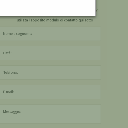
VUOI
COMPRARE
UN'OPERA DI VITO TONGIANI?
utilizza l'apposito modulo di contatto qui sotto
Il nome è obbligatorio
La città è obbligatoria
L'indirizzo mail non è valido
Il messaggio è obbligatorio