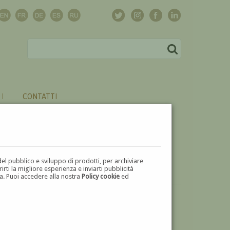
CONTATTI
del pubblico e sviluppo di prodotti, per archiviare
ti la migliore esperienza e inviarti pubblicità
zza. Puoi accedere alla nostra
Policy cookie
ed
VUOI
VENDERE
UN'OPERA DI VITO TONGIANI?