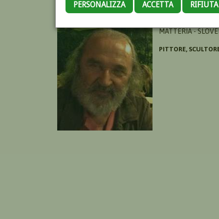
PERSONALIZZA
ACCETTA
RIFIUT
TONGIANI VITO
MATTERIA - SLOVEN
PITTORE, SCULTOR