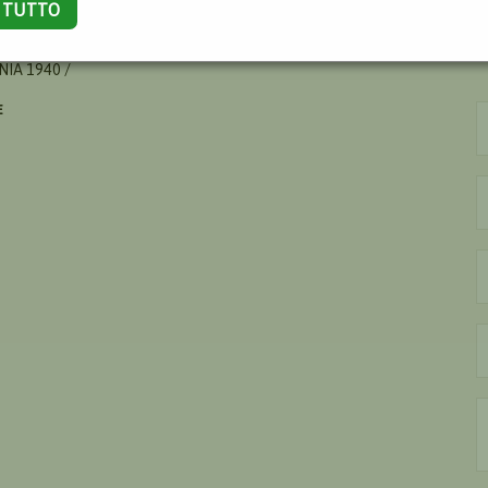
A TUTTO
IA 1940 /
E