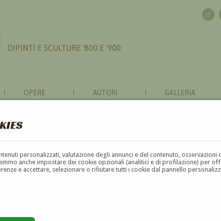
DIPINTI E SCULTURE '800 E '900
OPERE
AUTORI
GALLERIA
KIES
contenuti personalizzati, valutazione degli annunci e del contenuto, osservazioni 
mmo anche impostare dei cookie opzionali (analitici e di profilazione) per offrir
erenze e accettare, selezionare o rifiutare tutti i cookie dal pannello personali