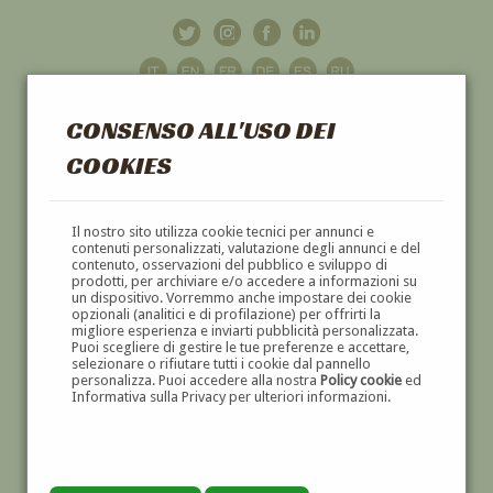
CONSENSO ALL'USO DEI
COOKIES
GALLERIA
D'ARTE
Il nostro sito utilizza cookie tecnici per annunci e
contenuti personalizzati, valutazione degli annunci e del
contenuto, osservazioni del pubblico e sviluppo di
DIPINTI E SCULTURE '800 E '900
prodotti, per archiviare e/o accedere a informazioni su
un dispositivo. Vorremmo anche impostare dei cookie
opzionali (analitici e di profilazione) per offrirti la
migliore esperienza e inviarti pubblicità personalizzata.
Puoi scegliere di gestire le tue preferenze e accettare,
selezionare o rifiutare tutti i cookie dal pannello
personalizza. Puoi accedere alla nostra
Policy cookie
ed
Informativa sulla Privacy per ulteriori informazioni.