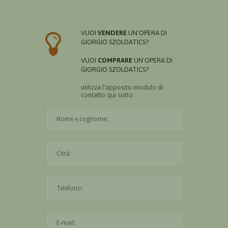
VUOI
VENDERE
UN'OPERA DI
GIORGIO SZOLDATICS?
VUOI
COMPRARE
UN'OPERA DI
GIORGIO SZOLDATICS?
utilizza l'apposito modulo di
contatto qui sotto
Il nome è obbligatorio
La città è obbligatoria
L'indirizzo mail non è valido