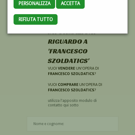
PERSONALIZZA
ACCETTA
RIFIUTA TUTTO
HAI CERCATO
INFORMAZIONI
RIGUARDO A
'FRANCESCO
SZOLDATICS'
VUOI
VENDERE
UN'OPERA DI
FRANCESCO SZOLDATICS
?
VUOI
COMPRARE
UN'OPERA DI
FRANCESCO SZOLDATICS
?
utilizza l'apposito modulo di
contatto qui sotto
Il nome è obbligatorio