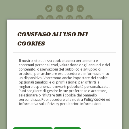
CONSENSO ALL'USO DEI
COOKIES
GALLERIA
D'ARTE
Il nostro sito utilizza cookie tecnici per annunci e
contenuti personalizzati, valutazione degli annunci e del
contenuto, osservazioni del pubblico e sviluppo di
DIPINTI E SCULTURE '800 E '900
prodotti, per archiviare e/o accedere a informazioni su
un dispositivo. Vorremmo anche impostare dei cookie
opzionali (analitici e di profilazione) per offrirti la
migliore esperienza e inviarti pubblicità personalizzata.
Puoi scegliere di gestire le tue preferenze e accettare,
selezionare o rifiutare tutti i cookie dal pannello
personalizza. Puoi accedere alla nostra
Policy cookie
ed
Informativa sulla Privacy per ulteriori informazioni.