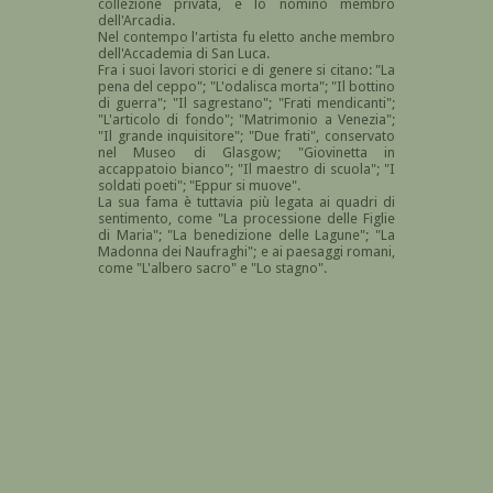
collezione privata, e lo nominò membro
dell'Arcadia.
Nel contempo l'artista fu eletto anche membro
dell'Accademia di San Luca.
Fra i suoi lavori storici e di genere si citano: "La
pena del ceppo"; "L'odalisca morta"; "Il bottino
di guerra"; "Il sagrestano"; "Frati mendicanti";
"L'articolo di fondo"; "Matrimonio a Venezia";
"Il grande inquisitore"; "Due frati", conservato
nel Museo di Glasgow; "Giovinetta in
accappatoio bianco"; "Il maestro di scuola"; "I
soldati poeti"; "Eppur si muove".
La sua fama è tuttavia più legata ai quadri di
sentimento, come "La processione delle Figlie
di Maria"; "La benedizione delle Lagune"; "La
Madonna dei Naufraghi"; e ai paesaggi romani,
come "L'albero sacro" e "Lo stagno".