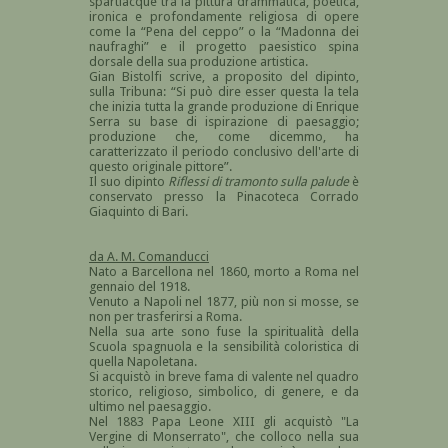
spartiacque tra la pittura drammatica, poetica,
ironica e profondamente religiosa di opere
come la “Pena del ceppo” o la “Madonna dei
naufraghi” e il progetto paesistico spina
dorsale della sua produzione artistica.
Gian Bistolfi scrive, a proposito del dipinto,
sulla Tribuna: “Si può dire esser questa la tela
che inizia tutta la grande produzione di Enrique
Serra su base di ispirazione di paesaggio;
produzione che, come dicemmo, ha
caratterizzato il periodo conclusivo dell'arte di
questo originale pittore”.
Il suo dipinto
Riflessi di tramonto sulla palude
è
conservato presso la Pinacoteca Corrado
Giaquinto di Bari.
da A. M. Comanducci
Nato a Barcellona nel 1860, morto a Roma nel
gennaio del 1918.
Venuto a Napoli nel 1877, più non si mosse, se
non per trasferirsi a Roma.
Nella sua arte sono fuse la spiritualità della
Scuola spagnuola e la sensibilità coloristica di
quella Napoletana.
Si acquistò in breve fama di valente nel quadro
storico, religioso, simbolico, di genere, e da
ultimo nel paesaggio.
Nel 1883 Papa Leone XIII gli acquistò "La
Vergine di Monserrato", che colloco nella sua