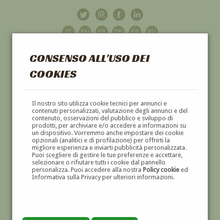
CONSENSO ALL'USO DEI
COOKIES
GALLERIA
D'ARTE
Il nostro sito utilizza cookie tecnici per annunci e
contenuti personalizzati, valutazione degli annunci e del
contenuto, osservazioni del pubblico e sviluppo di
DIPINTI E SCULTURE '800 E '900
prodotti, per archiviare e/o accedere a informazioni su
un dispositivo. Vorremmo anche impostare dei cookie
opzionali (analitici e di profilazione) per offrirti la
migliore esperienza e inviarti pubblicità personalizzata.
Puoi scegliere di gestire le tue preferenze e accettare,
selezionare o rifiutare tutti i cookie dal pannello
personalizza. Puoi accedere alla nostra
Policy cookie
ed
Informativa sulla Privacy per ulteriori informazioni.