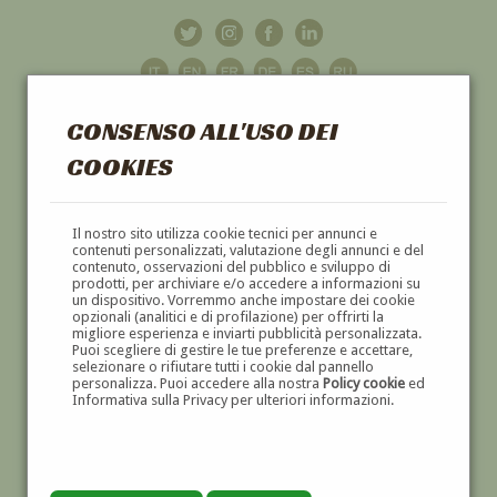
CONSENSO ALL'USO DEI
COOKIES
GALLERIA
D'ARTE
Il nostro sito utilizza cookie tecnici per annunci e
contenuti personalizzati, valutazione degli annunci e del
contenuto, osservazioni del pubblico e sviluppo di
DIPINTI E SCULTURE '800 E '900
prodotti, per archiviare e/o accedere a informazioni su
un dispositivo. Vorremmo anche impostare dei cookie
opzionali (analitici e di profilazione) per offrirti la
migliore esperienza e inviarti pubblicità personalizzata.
Puoi scegliere di gestire le tue preferenze e accettare,
selezionare o rifiutare tutti i cookie dal pannello
personalizza. Puoi accedere alla nostra
Policy cookie
ed
Informativa sulla Privacy per ulteriori informazioni.