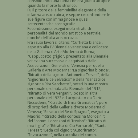
consolidando una fama che era giunta all'apice
quando la morte lo stroncò.
Fu il pittore della femminilità elegante e della
infanzia aristocratica, e seppe circonfondere le
sue figure con immaginose e quasi
settecentesche scenografie.
Fecondissimo, eseguì molti ritratti di
personalità del mondo artistico e teatrale,
nonchè dell'alta aristocrazia.
Fra i suoi lavori si citano: "Cuffietta bianca",
esposto alla IV Biennale veneziana e collocato
nella Galleria d'Arte Moderna di Roma;
"Cappuccetto grigio", presentato alla Biennale
veneziana successiva e acquistato dalle
Assicurazioni Generali di Venezia per quella
Galleria d'Arte Moderna; "La signorina bionda";
"Ritratto della signora Antonietta Treves", della
"signorina Bice Selvatico" e della "danzatrice
signorina Rita Sacchetto", notati in una mostra
personale ordinata alla Biennale del 1912;
"Ritratto di Vera Vergani", lodato in altra
personale del 1922 ed acquistato da Dario
Niccodemi; "Ritratto di Irma Gramatica", pure
di proprietà della Galleria d'Arte Moderna di
Venezia; "Ritratto del Re di Spagna", eseguito a
Madrid; "Ritratto della contessina Morosini";
del "comm. Lorenzoni di Treviso"; "Ritratto di
mio figlio" e "Ritratto di Cia Fornaroli"; "Santa
Teresa"; "Leda col cigno"; "Autoritratto";
"Invocazione", nella raccolta del comm.