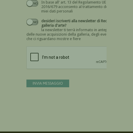
In base all' art. 13 del Regolamento UE n.
Devi dare il consenso
2016/679 acconsento al trattamento dei
miei dati personali
desideri iscriverti alla newsletter di Recta
galleria d'arte?
la newsletter ti terrà informato in anteprima
delle nuove acquisizioni della galleria, degli eventi
che ci riguardano mostre e fiere
Devi confermare di essere umano
INVIA MESSAGGIO