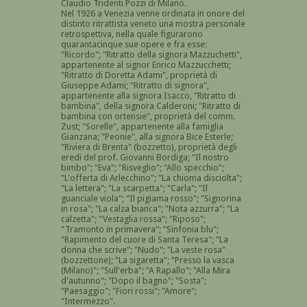
Claudio Tridenti Pozzi di Milano.
Nel 1926 a Venezia venne ordinata in onore del
distinto ritrattista veneto una mostra personale
retrospettiva, nella quale figurarono
quarantacinque sue opere e fra esse:
"Ricordo"; "Ritratto della signora Mazzuchetti",
appartenente al signor Enrico Mazzucchetti;
"Ritratto di Doretta Adami", proprietà di
Giuseppe Adami; "Ritratto di signora",
appartenente alla signora Isacco, "Ritratto di
bambina", della signora Calderoni; "Ritratto di
bambina con ortensie", proprietà del comm.
Zust; "Sorelle", appartenente alla famiglia
Gianzana; "Peonie", alla signora Bice Esterle;
"Riviera di Brenta" (bozzetto), proprietà degli
eredi del prof. Giovanni Bordiga; "Il nostro
bimbo"; "Eva"; "Risveglio"; "Allo specchio";
"L'offerta di Arlecchino"; "La chioma disciolta";
"La lettera"; "La scarpetta"; "Carla"; "Il
guanciale viola"; "Il pigiama rosso"; "Signorina
in rosa"; "La calza bianca"; "Nota azzurra"; "La
calzetta"; "Vestaglia rossa"; "Riposo";
"Tramonto in primavera"; "Sinfonia blu";
"Rapimento del cuore di Santa Teresa"; "La
donna che scrive"; "Nudo"; "La veste rosa"
(bozzettone); "La sigaretta"; "Presso la vasca
(Milano)"; "Sull'erba"; "A Rapallo"; "Alla Mira
d'autunno"; "Dopo il bagno"; "Sosta";
"Paesaggio"; "Fiori rossi"; "Amore";
"Intermezzo".