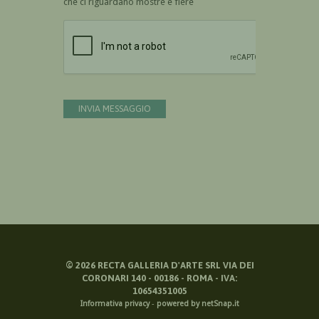
che ci riguardano mostre e fiere
Devi confermare di essere umano
INVIA MESSAGGIO
©
2026
RECTA GALLERIA D'ARTE SRL VIA DEI
CORONARI 140 - 00186 - ROMA - IVA:
10654351005
Informativa privacy
-
powered by netSnap.it