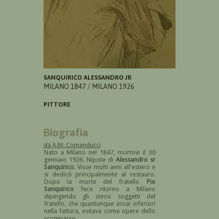
SANQUIRICO ALESSANDRO JR
MILANO 1847 / MILANO 1926
PITTORE
Biografia
da A.M. Comanducci
Nato a Milano nel 1847, mortovi il 30
gennaio 1926. Nipote di
Alessandro sr
Sanquirico
. Visse molti anni all'estero e
si dedicò principalmente al restauro.
Dopo la morte del fratello
Pio
Sanquirico
fece ritorno a Milano
dipingendo gli stessi soggetti del
fratello, che quantunque assai inferiori
nella fattura, esitava come opere dello
scomparso.