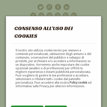
CONSENSO ALL'USO DEI
COOKIES
GALLERIA
D'ARTE
Il nostro sito utilizza cookie tecnici per annunci e
contenuti personalizzati, valutazione degli annunci e del
contenuto, osservazioni del pubblico e sviluppo di
DIPINTI E SCULTURE '800 E '900
prodotti, per archiviare e/o accedere a informazioni su
un dispositivo. Vorremmo anche impostare dei cookie
opzionali (analitici e di profilazione) per offrirti la
migliore esperienza e inviarti pubblicità personalizzata.
Puoi scegliere di gestire le tue preferenze e accettare,
selezionare o rifiutare tutti i cookie dal pannello
personalizza. Puoi accedere alla nostra
Policy cookie
ed
Informativa sulla Privacy per ulteriori informazioni.