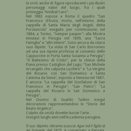
la ornò anche di figure riproducenti i più illustri
personaggi nativi del luogo, fra i quali
primeggia "Annibal Caro".
Nel 1883 espose a Roma il quadro "San
Francesco d'Assisi, morto, nell'interno della
cappella dì Santa Maria degli Angeli, detta
Porziuncola" eseguito per commissione; nel
1884, a Torino, "Semper pauper"; alla Mostra
tenutasi in Perugia nel 1899, una "Sacra
Famiglia" e "altri interni". Sono ancora da citarsi
suoi dipinti: "La visita di San Carlo Borromeo
ad una sua nipote professa al convento delle
Cappuccine in Porta Santa Susanna a Perugia";
"Il Battesimo di Cristo", per la chiesa della
Piana presso Castiglion del Lago; "San Michele
Arcangelo che calpesta Lucifero" e "La Vergine
del Rosario con San Domenico e Santa
Caterina da Siena", esposto a Venezia nel 1887.
E ancora: "La cappella del Gonfalone di San
Francesco in Perugia"; "San Pietro"; "La
cappella del Rosario in San Domenico a
Perugia".
Nel Duomo di Gualdo Tadino eseguì
decorazioni rappresentandovi le "Storie del
Beato Angelico".
Colpito da cecità dovette lasciar l'arte.
Insegnò lunghi anni nell'Accademia perugina.
Il suo dipinto
Abramo scaccia Agar ed il figlio di
lei Ismaele,
del 1873, è conservato a Perugia,