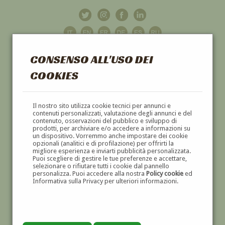
CONSENSO ALL'USO DEI
COOKIES
GALLERIA
D'ARTE
Il nostro sito utilizza cookie tecnici per annunci e
contenuti personalizzati, valutazione degli annunci e del
contenuto, osservazioni del pubblico e sviluppo di
DIPINTI E SCULTURE '800 E '900
prodotti, per archiviare e/o accedere a informazioni su
un dispositivo. Vorremmo anche impostare dei cookie
opzionali (analitici e di profilazione) per offrirti la
migliore esperienza e inviarti pubblicità personalizzata.
Puoi scegliere di gestire le tue preferenze e accettare,
selezionare o rifiutare tutti i cookie dal pannello
personalizza. Puoi accedere alla nostra
Policy cookie
ed
Informativa sulla Privacy per ulteriori informazioni.