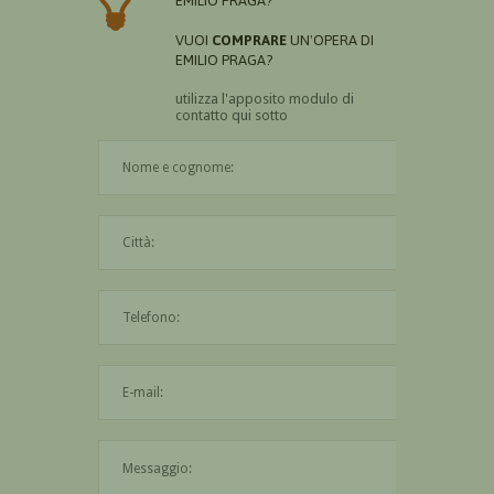
EMILIO PRAGA?
VUOI
COMPRARE
UN'OPERA DI
EMILIO PRAGA?
utilizza l'apposito modulo di
contatto qui sotto
Il nome è obbligatorio
La città è obbligatoria
L'indirizzo mail non è valido
Il messaggio è obbligatorio