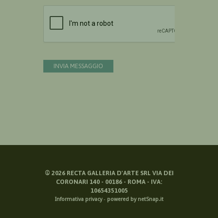
Devi confermare di essere umano
INVIA MESSAGGIO
©
2026
RECTA GALLERIA D'ARTE SRL VIA DEI
CORONARI 140 - 00186 - ROMA - IVA:
10654351005
Informativa privacy
-
powered by netSnap.it