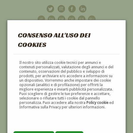
CONSENSO ALL'USO DEI
COOKIES
GALLERIA
D'ARTE
Il nostro sito utilizza cookie tecnici per annunci e
contenuti personalizzati, valutazione degli annunci e del
contenuto, osservazioni del pubblico e sviluppo di
DIPINTI E SCULTURE '800 E '900
prodotti, per archiviare e/o accedere a informazioni su
un dispositivo. Vorremmo anche impostare dei cookie
opzionali (analitici e di profilazione) per offrirti la
migliore esperienza e inviarti pubblicità personalizzata.
Puoi scegliere di gestire le tue preferenze e accettare,
selezionare o rifiutare tutti i cookie dal pannello
personalizza. Puoi accedere alla nostra
Policy cookie
ed
Informativa sulla Privacy per ulteriori informazioni.