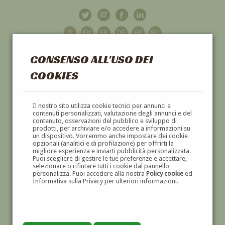
CONSENSO ALL'USO DEI
COOKIES
GALLERIA
D'ARTE
Il nostro sito utilizza cookie tecnici per annunci e
contenuti personalizzati, valutazione degli annunci e del
contenuto, osservazioni del pubblico e sviluppo di
DIPINTI E SCULTURE '800 E '900
prodotti, per archiviare e/o accedere a informazioni su
un dispositivo. Vorremmo anche impostare dei cookie
opzionali (analitici e di profilazione) per offrirti la
migliore esperienza e inviarti pubblicità personalizzata.
Puoi scegliere di gestire le tue preferenze e accettare,
selezionare o rifiutare tutti i cookie dal pannello
personalizza. Puoi accedere alla nostra
Policy cookie
ed
Informativa sulla Privacy per ulteriori informazioni.