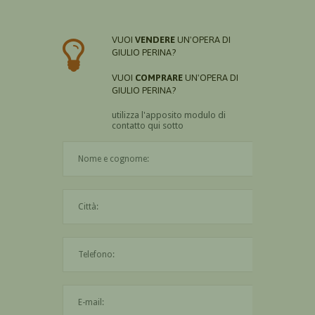
VUOI
VENDERE
UN'OPERA DI
GIULIO PERINA?
VUOI
COMPRARE
UN'OPERA DI
GIULIO PERINA?
utilizza l'apposito modulo di
contatto qui sotto
Il nome è obbligatorio
La città è obbligatoria
L'indirizzo mail non è valido