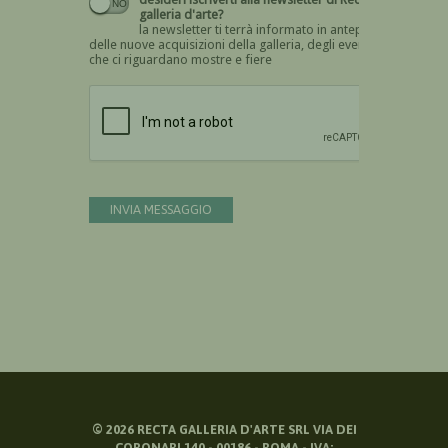
galleria d'arte?
la newsletter ti terrà informato in anteprima
delle nuove acquisizioni della galleria, degli eventi
che ci riguardano mostre e fiere
Devi confermare di essere umano
INVIA MESSAGGIO
©
2026
RECTA GALLERIA D'ARTE SRL VIA DEI
CORONARI 140 - 00186 - ROMA - IVA: