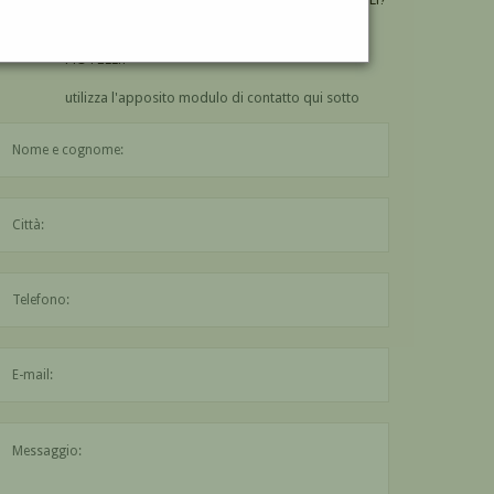
VUOI
COMPRARE
UN'OPERA DI GAETANO
MOTELLI?
utilizza l'apposito modulo di contatto qui sotto
Il nome è obbligatorio
La città è obbligatoria
L'indirizzo mail non è valido
Il messaggio è obbligatorio