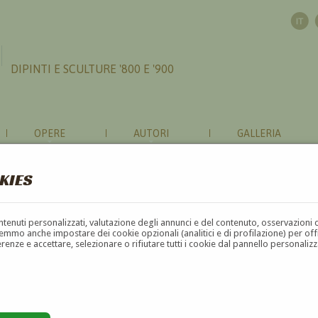
DIPINTI E SCULTURE '800 E '900
OPERE
AUTORI
GALLERIA
KIES
contenuti personalizzati, valutazione degli annunci e del contenuto, osservazioni 
mmo anche impostare dei cookie opzionali (analitici e di profilazione) per offrir
erenze e accettare, selezionare o rifiutare tutti i cookie dal pannello personali