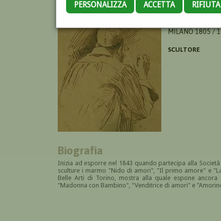
PERSONALIZZA
ACCETTA
RIFIUT
MOTELLI GAETA
MILANO 1805 / 
SCULTORE
Biografia
Inizia ad esporre nel 1843 quando partecipa alla S
ocietà
sculture i marmo "Nido di amori", "Il primo amore" e "La
Belle Arti di Torino, mostra alla quale espone ancora
"Madonna con Bambino", "Venditrice di amori" e "Amorin