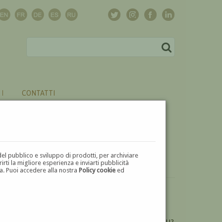
CONTATTI
del pubblico e sviluppo di prodotti, per archiviare
ti la migliore esperienza e inviarti pubblicità
zza. Puoi accedere alla nostra
Policy cookie
ed
VUOI
VENDERE
UN'OPERA DI GAETANO MOTELLI?