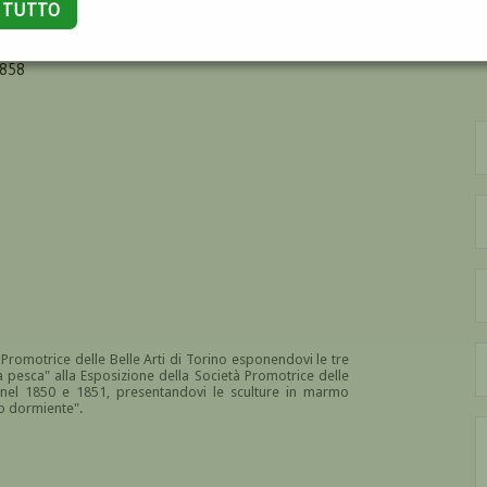
A TUTTO
NO
1858
 Promotrice delle Belle Arti di Torino esponendovi le tre
 pesca" alla Esposizione della Società Promotrice delle
 nel 1850 e 1851, presentandovi le sculture in marmo
o dormiente".