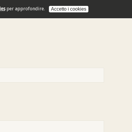
ies
per approfondire.
Accetto i cookies
L'indirizzo mail non è valido
L'indirizzo mail non è valido