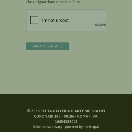
che ci riguardano mostre e fiere
Devi confermare di essere umano
INVIA MESSAGGIO
©
2026
RECTA GALLERIA D'ARTE SRL VIA DEI
CORONARI 140 - 00186 - ROMA - IVA:
10654351005
Informativa privacy
-
powered by netSnap.it