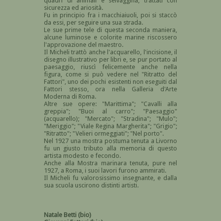
quadri di animali e selvaggina, trattati con
sicurezza ed ariosità.
Fu in principio fra i macchiaiuoli, poi si staccò
da essi, per seguire una sua strada.
Le sue prime tele di questa seconda maniera,
alcune luminose e colorite marine riscossero
l'approvazione del maestro.
Il Micheli trattò anche l'acquarello, l'incisione, il
disegno illustrativo per libri e, se pur portato al
paesaggio, riuscì felicemente anche nella
figura, come si può vedere nel "Ritratto del
Fattori", uno dei pochi esistenti non eseguiti dal
Fattori stesso, ora nella Galleria d'Arte
Moderna di Roma.
Altre sue opere: "Marittima"; "Cavalli alla
greppia"; "Buoi al carro"; "Paesaggio"
(acquarello); "Mercato"; "Stradina"; "Mulo";
"Meriggio"; "Viale Regina Margherita"; "Grigio";
"Ritratto"; "Velieri ormeggiati"; "Nel porto".
Nel 1927 una mostra postuma tenuta a Livorno
fu un giusto tributo alla memoria di questo
artista modesto e fecondo.
Anche alla Mostra marinara tenuta, pure nel
1927, a Roma, i suoi lavori furono ammirati.
Il Micheli fu valorosissimo insegnante, e dalla
sua scuola uscirono distinti artisti.
Natale Betti (bio)