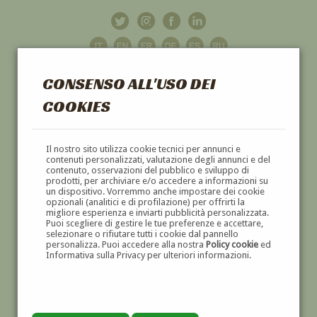
CONSENSO ALL'USO DEI
COOKIES
GALLERIA
D'ARTE
Il nostro sito utilizza cookie tecnici per annunci e
contenuti personalizzati, valutazione degli annunci e del
contenuto, osservazioni del pubblico e sviluppo di
DIPINTI E SCULTURE '800 E '900
prodotti, per archiviare e/o accedere a informazioni su
un dispositivo. Vorremmo anche impostare dei cookie
opzionali (analitici e di profilazione) per offrirti la
migliore esperienza e inviarti pubblicità personalizzata.
Puoi scegliere di gestire le tue preferenze e accettare,
selezionare o rifiutare tutti i cookie dal pannello
personalizza. Puoi accedere alla nostra
Policy cookie
ed
Informativa sulla Privacy per ulteriori informazioni.