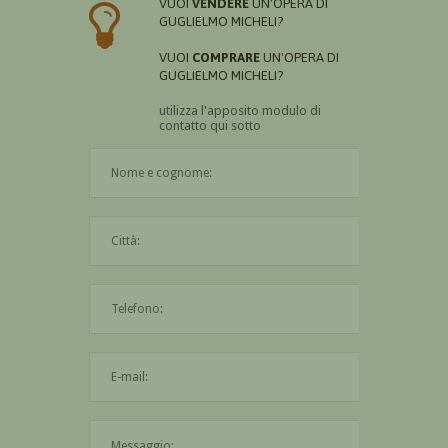
VUOI
VENDERE
UN'OPERA DI
GUGLIELMO MICHELI?
VUOI
COMPRARE
UN'OPERA DI
GUGLIELMO MICHELI?
utilizza l'apposito modulo di
contatto qui sotto
Il nome è obbligatorio
La città è obbligatoria
L'indirizzo mail non è valido
Il messaggio è obbligatorio