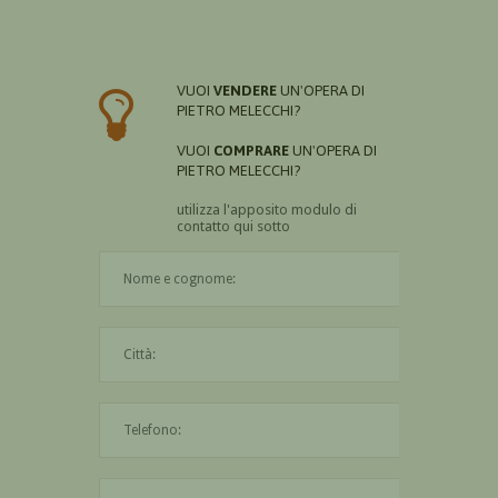
VUOI
VENDERE
UN'OPERA DI
PIETRO MELECCHI?
VUOI
COMPRARE
UN'OPERA DI
PIETRO MELECCHI?
utilizza l'apposito modulo di
contatto qui sotto
Il nome è obbligatorio
La città è obbligatoria
L'indirizzo mail non è valido