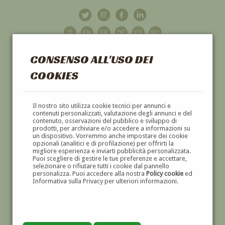
CONSENSO ALL'USO DEI
COOKIES
GALLERIA
D'ARTE
Il nostro sito utilizza cookie tecnici per annunci e
contenuti personalizzati, valutazione degli annunci e del
contenuto, osservazioni del pubblico e sviluppo di
DIPINTI E SCULTURE '800 E '900
prodotti, per archiviare e/o accedere a informazioni su
un dispositivo. Vorremmo anche impostare dei cookie
opzionali (analitici e di profilazione) per offrirti la
migliore esperienza e inviarti pubblicità personalizzata.
Puoi scegliere di gestire le tue preferenze e accettare,
selezionare o rifiutare tutti i cookie dal pannello
personalizza. Puoi accedere alla nostra
Policy cookie
ed
Informativa sulla Privacy per ulteriori informazioni.