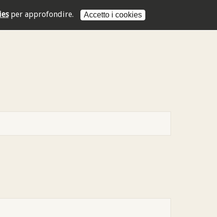
ies
per approfondire.
Accetto i cookies
L'indirizzo mail non è valido
L'indirizzo mail non è valido