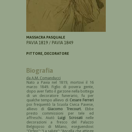
MASSACRA PASQUALE
PAVIA 1819 / PAVIA 1849
PITTORE, DECORATORE
Biografia
da A.M. Comanducci
Nato a Pavia nel 1819, mortovi il 16
marzo 1849. Figlio di povera gente,
dopo aver fatto il garzone nella bottega
di un decoratore funerario, fu per
qualche tempo allievo di
Cesare Ferreri
poi frequentò la Scuola Civica Pavese,
allievo di
Giacomo Trecourt
. Ebbe
presto commissioni per tele ed
affreschi. Aiutò
Luigi Scrosati
nelle
decorazioni a fresco del Palazzo
Belgiojoso di Milano, eseguendovi:
"Orfeo"; "La salute"; "Ancella che attinge