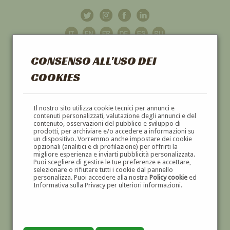
CONSENSO ALL'USO DEI
COOKIES
GALLERIA
D'ARTE
Il nostro sito utilizza cookie tecnici per annunci e
contenuti personalizzati, valutazione degli annunci e del
contenuto, osservazioni del pubblico e sviluppo di
DIPINTI E SCULTURE '800 E '900
prodotti, per archiviare e/o accedere a informazioni su
un dispositivo. Vorremmo anche impostare dei cookie
opzionali (analitici e di profilazione) per offrirti la
migliore esperienza e inviarti pubblicità personalizzata.
Puoi scegliere di gestire le tue preferenze e accettare,
selezionare o rifiutare tutti i cookie dal pannello
personalizza. Puoi accedere alla nostra
Policy cookie
ed
Informativa sulla Privacy per ulteriori informazioni.