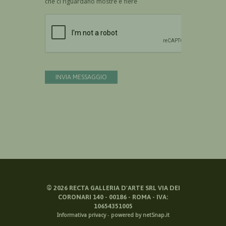
che ci riguardano mostre e fiere
Devi confermare di essere umano
INVIA MESSAGGIO
©
2026
RECTA GALLERIA D'ARTE SRL VIA DEI
CORONARI 140 - 00186 - ROMA - IVA:
10654351005
Informativa privacy
-
powered by netSnap.it