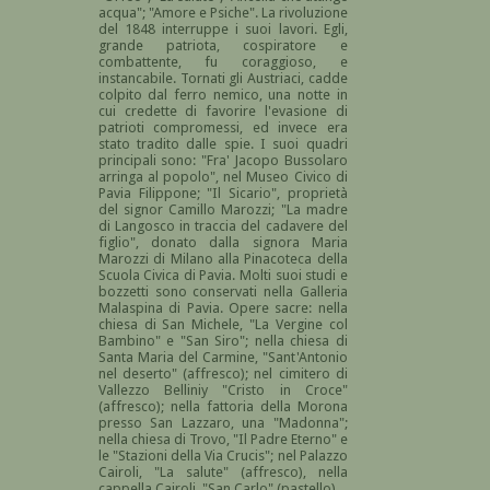
acqua"; "Amore e Psiche". La rivoluzione
del 1848 interruppe i suoi lavori. Egli,
grande patriota, cospiratore e
combattente, fu coraggioso, e
instancabile. Tornati gli Austriaci, cadde
colpito dal ferro nemico, una notte in
cui credette di favorire l'evasione di
patrioti compromessi, ed invece era
stato tradito dalle spie. I suoi quadri
principali sono: "Fra' Jacopo Bussolaro
arringa al popolo", nel Museo Civico di
Pavia Filippone; "Il Sicario", proprietà
del signor Camillo Marozzi; "La madre
di Langosco in traccia del cadavere del
figlio", donato dalla signora Maria
Marozzi di Milano alla Pinacoteca della
Scuola Civica di Pavia. Molti suoi studi e
bozzetti sono conservati nella Galleria
Malaspina di Pavia. Opere sacre: nella
chiesa di San Michele, "La Vergine col
Bambino" e "San Siro"; nella chiesa di
Santa Maria del Carmine, "Sant'Antonio
nel deserto" (affresco); nel cimitero di
Vallezzo Belliniy "Cristo in Croce"
(affresco); nella fattoria della Morona
presso San Lazzaro, una "Madonna";
nella chiesa di Trovo, "Il Padre Eterno" e
le "Stazioni della Via Crucis"; nel Palazzo
Cairoli, "La salute" (affresco), nella
cappella Cairoli, "San Carlo" (pastello).