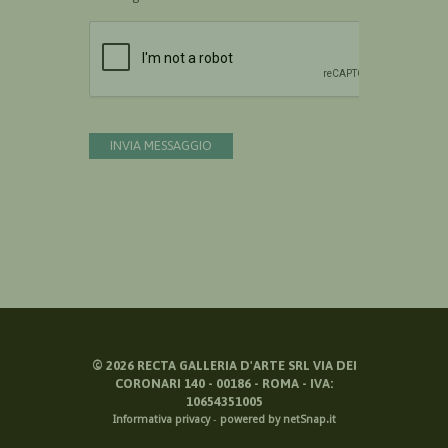
Devi confermare di essere umano
INVIA MESSAGGIO
©
2026
RECTA GALLERIA D'ARTE SRL VIA DEI
CORONARI 140 - 00186 - ROMA - IVA:
10654351005
Informativa privacy
-
powered by netSnap.it