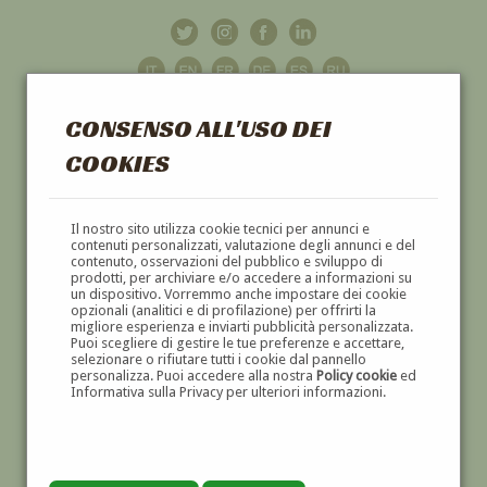
CONSENSO ALL'USO DEI
COOKIES
GALLERIA
D'ARTE
Il nostro sito utilizza cookie tecnici per annunci e
contenuti personalizzati, valutazione degli annunci e del
contenuto, osservazioni del pubblico e sviluppo di
DIPINTI E SCULTURE '800 E '900
prodotti, per archiviare e/o accedere a informazioni su
un dispositivo. Vorremmo anche impostare dei cookie
opzionali (analitici e di profilazione) per offrirti la
migliore esperienza e inviarti pubblicità personalizzata.
Puoi scegliere di gestire le tue preferenze e accettare,
selezionare o rifiutare tutti i cookie dal pannello
personalizza. Puoi accedere alla nostra
Policy cookie
ed
Informativa sulla Privacy per ulteriori informazioni.