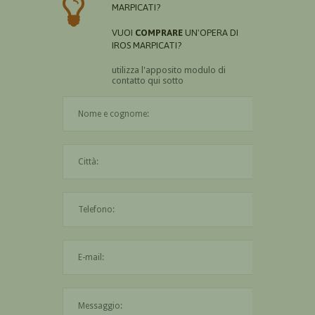
MARPICATI?
VUOI
COMPRARE
UN'OPERA DI
IROS MARPICATI?
utilizza l'apposito modulo di
contatto qui sotto
Il nome è obbligatorio
La città è obbligatoria
L'indirizzo mail non è valido
Il messaggio è obbligatorio