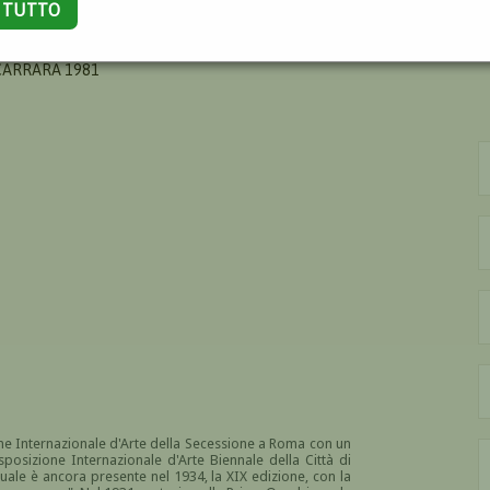
A TUTTO
IARI RESITA
 CARRARA 1981
one Internazionale d'Arte della Secessione a Roma con un
Esposizione Internazionale d'Arte Biennale della Città di
quale è ancora presente nel 1934, la XIX edizione, con la