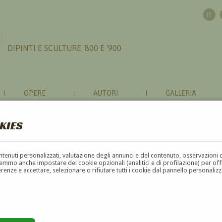
DIPINTI E SCULTURE '800 E '900
OPERE
AUTORI
GALLERIA
KIES
contenuti personalizzati, valutazione degli annunci e del contenuto, osservazioni 
mmo anche impostare dei cookie opzionali (analitici e di profilazione) per offrir
erenze e accettare, selezionare o rifiutare tutti i cookie dal pannello personali