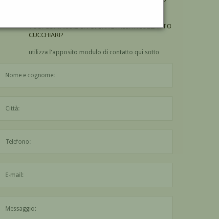
CUCCHIARI?
VUOI
COMPRARE
UN'OPERA DI RESITA LUZZATTO
CUCCHIARI?
utilizza l'apposito modulo di contatto qui sotto
Il nome è obbligatorio
La città è obbligatoria
L'indirizzo mail non è valido
Il messaggio è obbligatorio