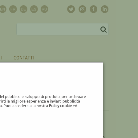
CONTATTI
del pubblico e sviluppo di prodotti, per archiviare
ti la migliore esperienza e inviarti pubblicità
zza. Puoi accedere alla nostra
Policy cookie
ed
VUOI
VENDERE
UN'OPERA DI RESITA LUZZATTO