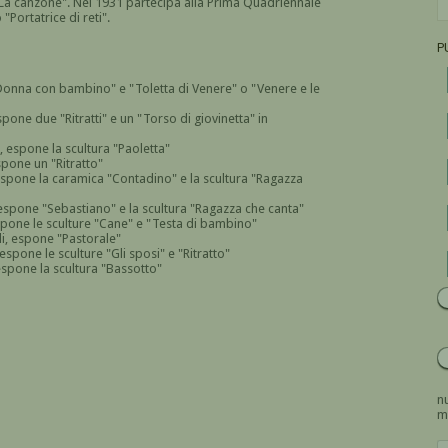
 "La canzone". Nel 1931 partecipa alla Prima Quadriennale
Portatrice di reti".
P
Donna con bambino" e "Toletta di Venere" o "Venere e le
pone due "Ritratti" e un "Torso di giovinetta" in
, espone la scultura "Paoletta"
spone un "Ritratto"
, espone la caramica "Contadino" e la scultura "Ragazza
 espone "Sebastiano" e la scultura "Ragazza che canta"
spone le sculture "Cane" e "Testa di bambino"
li, espone "Pastorale"
espone le sculture "Gli sposi" e "Ritratto"
espone la scultura "Bassotto"
nu
m