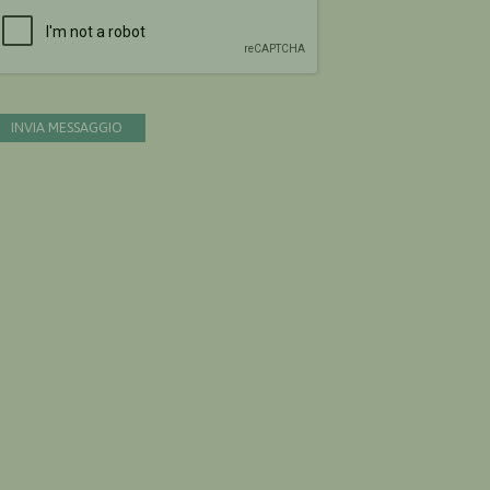
Devi confermare di essere umano
INVIA MESSAGGIO