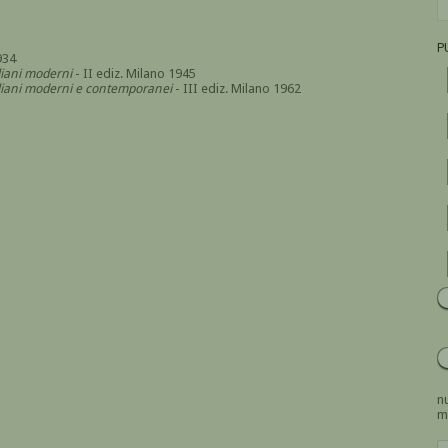
P
934
aliani moderni
- II ediz. Milano 1945
italiani moderni e contemporanei
- III ediz. Milano 1962
nu
m