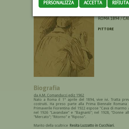
PERSONALIZZA
ACCETTA
RIFIUT
CUCCHIARI DOM
ROMA 1894 / CA
PITTORE
Biografia
da A.M. Comanducci ediz 1962
Nato a Roma il 1° aprile del 1894, vive ivi. Tratta pr
costruiti. Ha preso parte alla Prima Biennale Romana 
Primaverile Fiorentina del 1922 espose "Cava di marmo a
nel 1926 "Lavandaie" e "Bagnanti"; nel 1928, "Donne alla
"Mercato"; "Ritorno" e "Riposo".
Marito della scultrice
Resita Luzzatto in Cucchiari
.