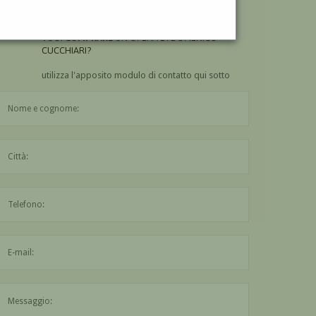
CUCCHIARI?
VUOI
COMPRARE
UN'OPERA DI DOMENICO
CUCCHIARI?
utilizza l'apposito modulo di contatto qui sotto
Il nome è obbligatorio
La città è obbligatoria
L'indirizzo mail non è valido
Il messaggio è obbligatorio