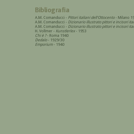
Bibliografia
A.M. Comanducci -
Pittori italiani dell'Ottocento
- Milano 1
A.M. Comanducci -
Dizionario illustrato pittori e incisori it
A.M. Comanducci -
Dizionario illustrato pittori e incisori 
H. Vollmer -
Kunstlerlex
- 1953
Chi è ?
- Roma 1940
Dedalo
- 1929/30
Emporium
- 1940