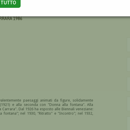
A TUTTO
ENICO
RRARA 1986
evalentemente paesaggi animati da figure, solidamente
(1921) e alla seconda con "Donna alla fontana". Alla
 Carrara". Dal 1926 ha esposto alle Biennali veneziane:
 fontana"; nel 1930, "Ritratto" e "Incontro"; nel 1932,