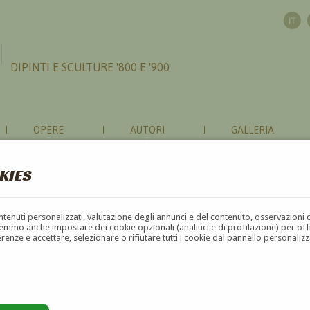
DIPINTI E SCULTURE '800 E '900
OPERE
AUTORI
GALLERIA
KIES
contenuti personalizzati, valutazione degli annunci e del contenuto, osservazioni 
mmo anche impostare dei cookie opzionali (analitici e di profilazione) per offrir
erenze e accettare, selezionare o rifiutare tutti i cookie dal pannello personali