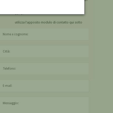
VUOI
COMPRARE
UN'OPERA DI ALESSANDRO
LUPO?
utilizza l'apposito modulo di contatto qui sotto
Il nome è obbligatorio
La città è obbligatoria
L'indirizzo mail non è valido
Il messaggio è obbligatorio