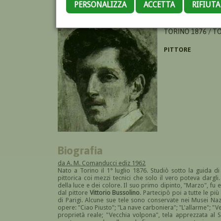
PERSONALIZZA
ACCETTA
RIFIUT
LUPO ALESSANDR
TORINO 1876 / T
PITTORE
Biografia
da A. M. Comanducci ediz 1962
Nato a Torino il 1° luglio 1876. Studiò sotto la guida d
pittorica coi mezzi tecnici che solo il vero poteva dargl
della luce e dei colore. Il suo primo dipinto, "Marzo", fu
dal pittore
Vittorio Bussolino
. Partecipò poi a tutte le p
di Parigi. Alcune sue tele sono conservate nei Musei Naz
opere: "Ciao Piusto"; "La nave carboniera"; "L'allarme"; "Ve
proprietà reale; "Vecchia volpona", tela apprezzata al 