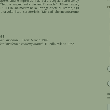
pere, studi e impressioni dal vero, eseguiti a Gressoney
 "Nebbie vaganti sulla Vincent Piramide"; "UItimi raggi";
P
1933, in una mostra nella Bottega d'Arte di Livorno, egli
 una volta, i suoi caratteristici "Mercati" che incontrarono
934
aliani moderni
- II ediz. Milano 1945
italiani moderni e contemporanei
- III ediz. Milano 1962
nu
m