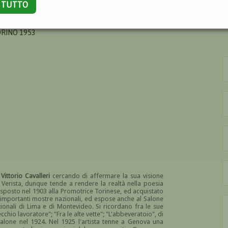
A TUTTO
O
ORINO 1953
i
Vittorio Cavalleri
cercando di affermare la sua visione
i. Verista, dunque tende a rendere la realtà nella poesia
 esposto nel 1903 alla Promotrice Torinese, ed acquistato
iù importanti mostre nazionali, ed espose anche al Salone
ionali di Lima e di Montevideo. Si ricordano fra le sue
cchio lavoratore"; "Fra le alte vette"; "L'abbeveratoio", di
Salone nel 1924. Nel 1925 l'artista tenne a Genova una