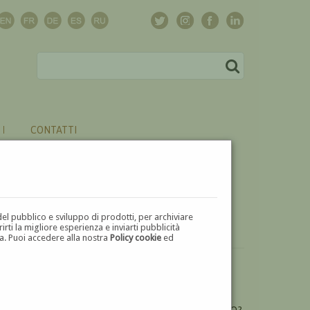
CONTATTI
del pubblico e sviluppo di prodotti, per archiviare
ti la migliore esperienza e inviarti pubblicità
zza. Puoi accedere alla nostra
Policy cookie
ed
VUOI
VENDERE
UN'OPERA DI ALESSANDRO LUPO?