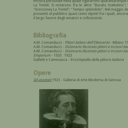
mostra personale nella quale figurarono quarantacinque o
La Trinité. Si notarono fra le altre: "Bucato mattutino";
"Gressoney La Trinité"; "Tempo splendido". Nel maggio del 
presentò al pubblico quasi cento dipinti fra i quali, ancora
il largo favore degli amatori e collezionisti.
Bibliografia
A.M. Comanducci -
Pittori italiani dell'Ottocento
- Milano 1
A.M. Comanducci -
Dizionario illustrato pittori e incisori it
A.M. Comanducci -
Dizionario illustrato pittori e incisori 
Emporium
- 1920 1923
Galletti e Camesasca -
Enciclopedia della pittura italiana
Opere
Gli assetati
1923 - Galleria di Arte Moderna di Genova