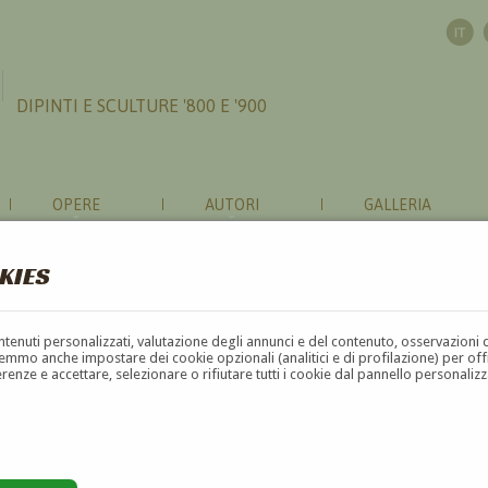
DIPINTI E SCULTURE '800 E '900
OPERE
AUTORI
GALLERIA
KIES
contenuti personalizzati, valutazione degli annunci e del contenuto, osservazioni 
mmo anche impostare dei cookie opzionali (analitici e di profilazione) per offrir
erenze e accettare, selezionare o rifiutare tutti i cookie dal pannello personali