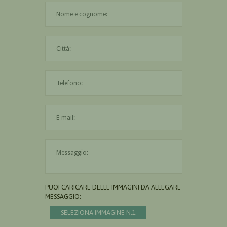
Il nome è obbligatorio
La città è obbligatoria
L'indirizzo mail non è valido
Il messaggio è obbligatorio
PUOI CARICARE DELLE IMMAGINI DA ALLEGARE AL
MESSAGGIO:
SELEZIONA IMMAGINE N.1