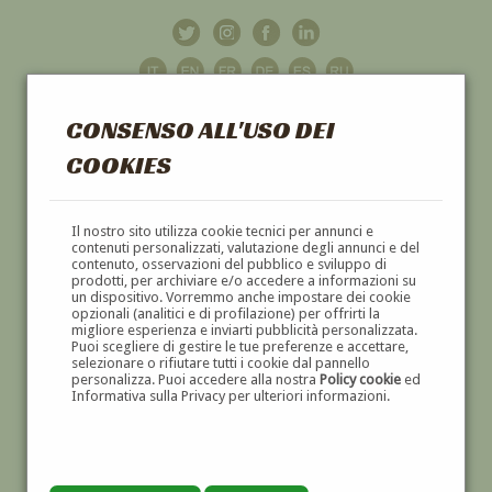
CONSENSO ALL'USO DEI
COOKIES
GALLERIA
D'ARTE
Il nostro sito utilizza cookie tecnici per annunci e
contenuti personalizzati, valutazione degli annunci e del
contenuto, osservazioni del pubblico e sviluppo di
DIPINTI E SCULTURE '800 E '900
prodotti, per archiviare e/o accedere a informazioni su
un dispositivo. Vorremmo anche impostare dei cookie
opzionali (analitici e di profilazione) per offrirti la
migliore esperienza e inviarti pubblicità personalizzata.
Puoi scegliere di gestire le tue preferenze e accettare,
selezionare o rifiutare tutti i cookie dal pannello
personalizza. Puoi accedere alla nostra
Policy cookie
ed
Informativa sulla Privacy per ulteriori informazioni.