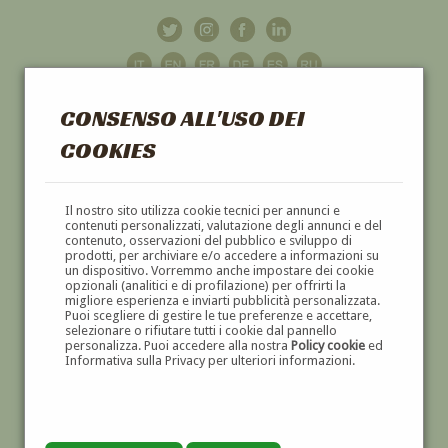
CONSENSO ALL'USO DEI
COOKIES
GALLERIA
D'ARTE
Il nostro sito utilizza cookie tecnici per annunci e
contenuti personalizzati, valutazione degli annunci e del
contenuto, osservazioni del pubblico e sviluppo di
DIPINTI E SCULTURE '800 E '900
prodotti, per archiviare e/o accedere a informazioni su
un dispositivo. Vorremmo anche impostare dei cookie
opzionali (analitici e di profilazione) per offrirti la
migliore esperienza e inviarti pubblicità personalizzata.
Puoi scegliere di gestire le tue preferenze e accettare,
selezionare o rifiutare tutti i cookie dal pannello
personalizza. Puoi accedere alla nostra
Policy cookie
ed
Informativa sulla Privacy per ulteriori informazioni.