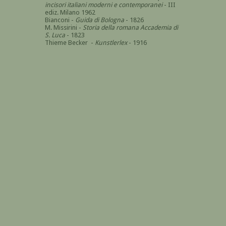
incisori italiani moderni e contemporanei
- III
ediz. Milano 1962
Bianconi -
Guida di Bologna
- 1826
M. Missirini -
Storia della romana Accademia di
S. Luca
- 1823
Thieme Becker -
Kunstlerlex
- 1916