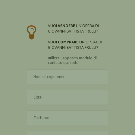
VUOI
VENDERE
UN'OPERA DI
GIOVANNI BATTISTA FRULLI?
VUOI
COMPRARE
UN'OPERA DI
GIOVANNI BATTISTA FRULLI?
utilizza l'apposito modulo di
contatto qui sotto
Il nome è obbligatorio
La città è obbligatoria
L'indirizzo mail non è valido