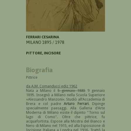
FERRARI CESARINA
MILANO 1895 / 1978
PITTORE, INCISORE
Biografia
Pittrice
da A.M. Comanducci ediz 1962
Nata a Milano il
5 gennaio 1885
9 gennaio
1895. Insegnò a Milano nella Scuola Superiore
«Alessandro Manzoni». Studiò all’Accademia di
Brera e col padre
Arturo Ferrari
. Dipinge
specialmente paesaggi. Alla Galleria d'Arte
Moderna di Milano esiste il dipinto "Torno sul
lago di Como". Oltre che pittrice, fu
acquafortista. Espose alla Mostra del Bianco e
Nero di Milano nel 1915, ed alla Esposizione di
Incisione Italiana a Londra nel 1916. Trattò la