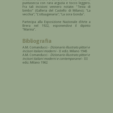
puntasecca con rara arguzia e tocco leggero.
Fra tali incisioni vennero notate: "Testa di
bimbo" (Galleria del Castello di Milano); "La
vecchia"; "L'ottuagenaria"; "La sora Gonda".
Partecipa alla Esposizione Nazionale d'Arte a
Brera nel 1922, esponendovi il dipinto
"Marina"
.
Bibliografia
A.M. Comanducci -
Dizionario illustrato pittori e
incisori italiani moderni
- II ediz. Milano 1945
A.M. Comanducci -
Dizionario illustrato pittori e
incisori italiani moderni e contemporanei
- III
ediz. Milano 1962