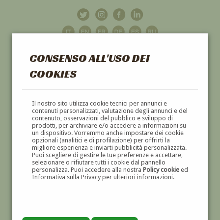
CONSENSO ALL'USO DEI
COOKIES
GALLERIA
D'ARTE
Il nostro sito utilizza cookie tecnici per annunci e
contenuti personalizzati, valutazione degli annunci e del
contenuto, osservazioni del pubblico e sviluppo di
DIPINTI E SCULTURE '800 E '900
prodotti, per archiviare e/o accedere a informazioni su
un dispositivo. Vorremmo anche impostare dei cookie
opzionali (analitici e di profilazione) per offrirti la
migliore esperienza e inviarti pubblicità personalizzata.
Puoi scegliere di gestire le tue preferenze e accettare,
selezionare o rifiutare tutti i cookie dal pannello
personalizza. Puoi accedere alla nostra
Policy cookie
ed
Informativa sulla Privacy per ulteriori informazioni.