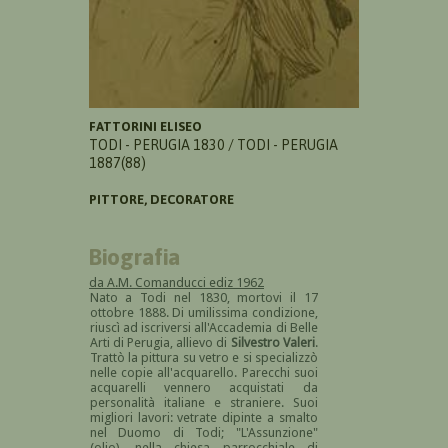
FATTORINI ELISEO
TODI - PERUGIA 1830 / TODI - PERUGIA
1887(88)
PITTORE, DECORATORE
Biografia
da A.M. Comanducci ediz 1962
Nato a Todi nel 1830, mortovi il 17
ottobre 1888. Di umilissima condizione,
riuscì ad iscriversi all'Accademia di Belle
Arti di Perugia, allievo di
Silvestro Valeri
.
Trattò la pittura su vetro e si specializzò
nelle copie all'acquarello. Parecchi suoi
acquarelli vennero acquistati da
personalità italiane e straniere. Suoi
migliori lavori: vetrate dipinte a smalto
nel Duomo di Todi; "L'Assunzione"
(olio), nella chiesa parrocchiale di