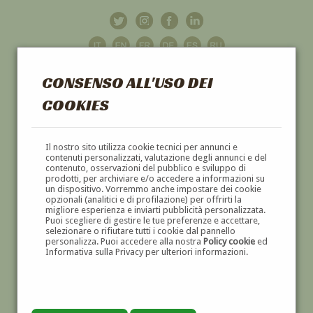
CONSENSO ALL'USO DEI
COOKIES
GALLERIA
D'ARTE
Il nostro sito utilizza cookie tecnici per annunci e
contenuti personalizzati, valutazione degli annunci e del
contenuto, osservazioni del pubblico e sviluppo di
DIPINTI E SCULTURE '800 E '900
prodotti, per archiviare e/o accedere a informazioni su
un dispositivo. Vorremmo anche impostare dei cookie
opzionali (analitici e di profilazione) per offrirti la
migliore esperienza e inviarti pubblicità personalizzata.
Puoi scegliere di gestire le tue preferenze e accettare,
selezionare o rifiutare tutti i cookie dal pannello
personalizza. Puoi accedere alla nostra
Policy cookie
ed
Informativa sulla Privacy per ulteriori informazioni.