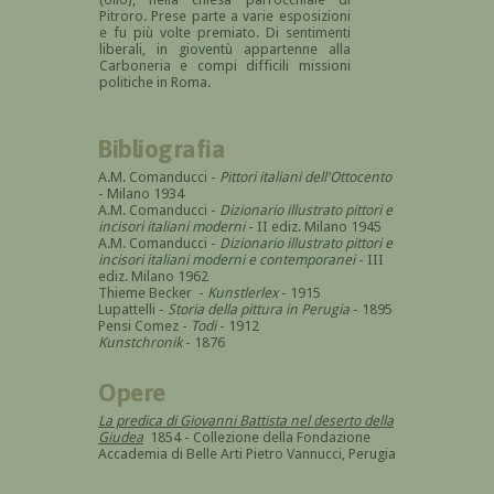
Pitroro. Prese parte a varie esposizioni
e fu più volte premiato. Di sentimenti
liberali, in gioventù appartenne alla
Carboneria e compi difficili missioni
politiche in Roma.
Bibliografia
A.M. Comanducci -
Pittori italiani dell'Ottocento
- Milano 1934
A.M. Comanducci -
Dizionario illustrato pittori e
incisori italiani moderni
- II ediz. Milano 1945
A.M. Comanducci -
Dizionario illustrato pittori e
incisori italiani moderni e contemporanei
- III
ediz. Milano 1962
Thieme Becker -
Kunstlerlex
- 1915
Lupattelli -
Storia della pittura in Perugia
- 1895
Pensi Comez -
Todi
- 1912
Kunstchronik
- 1876
Opere
La predica di Giovanni Battista nel deserto della
Giudea
1854 - Collezione della Fondazione
Accademia di Belle Arti Pietro Vannucci, Perugia