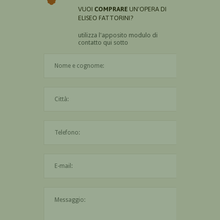
VUOI
COMPRARE
UN'OPERA DI
ELISEO FATTORINI?
utilizza l'apposito modulo di
contatto qui sotto
Il nome è obbligatorio
La città è obbligatoria
L'indirizzo mail non è valido
Il messaggio è obbligatorio