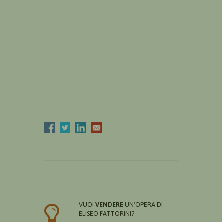
VUOI
VENDERE
UN'OPERA DI
ELISEO FATTORINI?