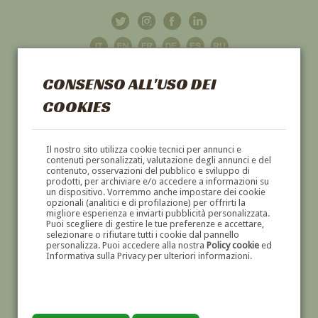
CONSENSO ALL'USO DEI
COOKIES
GALLERIA
D'ARTE
Il nostro sito utilizza cookie tecnici per annunci e
contenuti personalizzati, valutazione degli annunci e del
contenuto, osservazioni del pubblico e sviluppo di
DIPINTI E SCULTURE '800 E '900
prodotti, per archiviare e/o accedere a informazioni su
un dispositivo. Vorremmo anche impostare dei cookie
opzionali (analitici e di profilazione) per offrirti la
migliore esperienza e inviarti pubblicità personalizzata.
Puoi scegliere di gestire le tue preferenze e accettare,
selezionare o rifiutare tutti i cookie dal pannello
personalizza. Puoi accedere alla nostra
Policy cookie
ed
Informativa sulla Privacy per ulteriori informazioni.