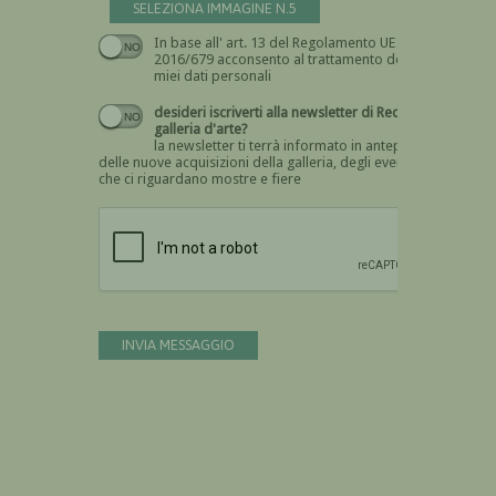
SELEZIONA IMMAGINE N.5
In base all' art. 13 del Regolamento UE n.
Devi dare il consenso
2016/679 acconsento al trattamento dei
miei dati personali
desideri iscriverti alla newsletter di Recta
galleria d'arte?
la newsletter ti terrà informato in anteprima
delle nuove acquisizioni della galleria, degli eventi
che ci riguardano mostre e fiere
Devi confermare di essere umano
INVIA MESSAGGIO