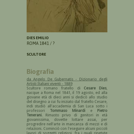
DIES EMILIO
ROMA 1841 / ?
SCULTORE
Biografia
da Angelo De Gubernatis - Dizionario degli
Artisti Italiani viventi - 1889
Scultore romano fratello di
Cesare Dies
,
nacque a Roma nel 1841, il 19 agosto, ed alla
giovane età di dieci anni si dedicò allo studio
del disegno a cui fu iniziato dal fratello Cesare,
indi studiò all'accademia di San Luca sotto i
professori
Tommaso Minardi
e
Pietro
Tenerani
. Rimasto privo di genitori in età
giovanissima, dovette lottare assai, per
progredire nell'arte in mancanza di mezzi e di
relazioni. Cominciò con l'eseguire alcuni piccoli
lavori di soggetti religiosi, fra i quali ripetute