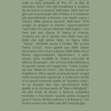
volte la nota statuetta di "Pio IX", in atto di
benedire, lavori che egli modellava e scolpiva
da sè stesso in marmo. Nell'anno 1865 fece un
giro per le principali città d'Italia, e si trattenne
più specialmente a Firenze, ove studiò sopra i
classici delle diverse epoche. Nell'anno 1870
eseguì un gruppo in marmo rappresentante
"San Pietro in carcere liberato dall'angelo", e lo
fece per una chiesa di Nancy in Francia.
Scolpiva poi ed è questa una delle cose più
belle che egli abbia fatto, la figura della
"Tamar". Modellò anche il ritratto del "poeta
Pietro Cossa". Fece quindi una delle statue
decorative che orna il palazzo delle Belle Arti in
Roma, rappresentante "Apollodoro", e nello
stesso anno modellò la "Statua colossale di
Vittorio Emanuele", che si trova nella Biblioteca
di questo nome; ed eseguì una "Santa Cecilia"
ed una "Beatrice Cenci", che furono inviate in
Inghilterra. Oltre questi principali lavori eseguì
molti monumenti sepolcrali, e moltissimi ritratti
è tra questi notevole quello di "Quintino Sella",
di cui dovette fare otto riproduzioni; bello
quello a cui sta lavorando di "Marco Minghetti",
ed altri molti di illustri e famose notabilità
nostrane e forestiere. Quanto prima eseguirà
pure il "busto del Re Lodovico I di Baviera", che
dovrà ornare una delle sale del Campidoglio.