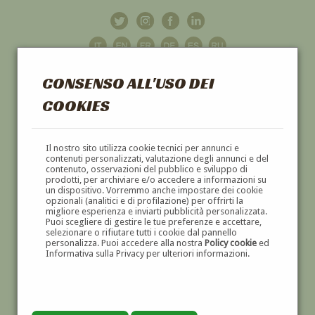
CONSENSO ALL'USO DEI
COOKIES
GALLERIA
D'ARTE
Il nostro sito utilizza cookie tecnici per annunci e
contenuti personalizzati, valutazione degli annunci e del
contenuto, osservazioni del pubblico e sviluppo di
DIPINTI E SCULTURE '800 E '900
prodotti, per archiviare e/o accedere a informazioni su
un dispositivo. Vorremmo anche impostare dei cookie
opzionali (analitici e di profilazione) per offrirti la
migliore esperienza e inviarti pubblicità personalizzata.
Puoi scegliere di gestire le tue preferenze e accettare,
selezionare o rifiutare tutti i cookie dal pannello
personalizza. Puoi accedere alla nostra
Policy cookie
ed
Informativa sulla Privacy per ulteriori informazioni.