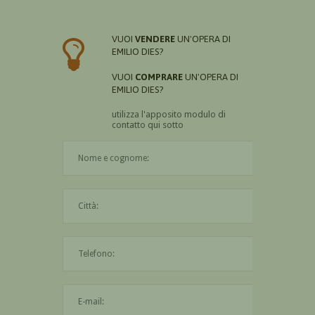
VUOI
VENDERE
UN'OPERA DI
EMILIO DIES?
VUOI
COMPRARE
UN'OPERA DI
EMILIO DIES?
utilizza l'apposito modulo di
contatto qui sotto
Il nome è obbligatorio
La città è obbligatoria
L'indirizzo mail non è valido