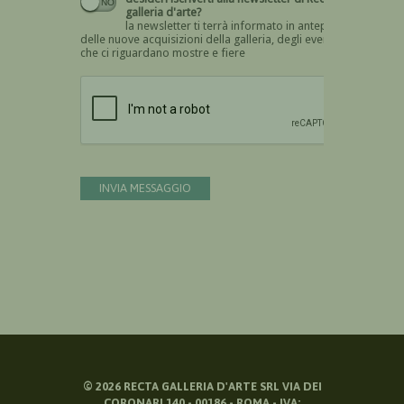
galleria d'arte?
la newsletter ti terrà informato in anteprima
delle nuove acquisizioni della galleria, degli eventi
che ci riguardano mostre e fiere
Devi confermare di essere umano
INVIA MESSAGGIO
©
2026
RECTA GALLERIA D'ARTE SRL VIA DEI
CORONARI 140 - 00186 - ROMA - IVA: