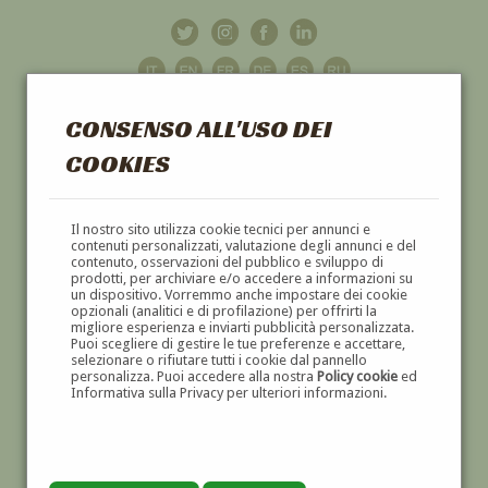
CONSENSO ALL'USO DEI
COOKIES
GALLERIA
D'ARTE
Il nostro sito utilizza cookie tecnici per annunci e
contenuti personalizzati, valutazione degli annunci e del
contenuto, osservazioni del pubblico e sviluppo di
DIPINTI E SCULTURE '800 E '900
prodotti, per archiviare e/o accedere a informazioni su
un dispositivo. Vorremmo anche impostare dei cookie
opzionali (analitici e di profilazione) per offrirti la
migliore esperienza e inviarti pubblicità personalizzata.
Puoi scegliere di gestire le tue preferenze e accettare,
selezionare o rifiutare tutti i cookie dal pannello
personalizza. Puoi accedere alla nostra
Policy cookie
ed
Informativa sulla Privacy per ulteriori informazioni.