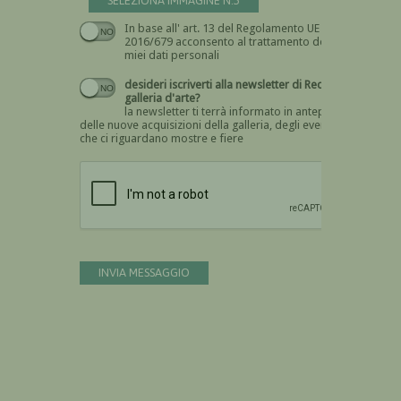
SELEZIONA IMMAGINE N.5
In base all' art. 13 del Regolamento UE n.
Devi dare il consenso
2016/679 acconsento al trattamento dei
miei dati personali
desideri iscriverti alla newsletter di Recta
galleria d'arte?
la newsletter ti terrà informato in anteprima
delle nuove acquisizioni della galleria, degli eventi
che ci riguardano mostre e fiere
Devi confermare di essere umano
INVIA MESSAGGIO