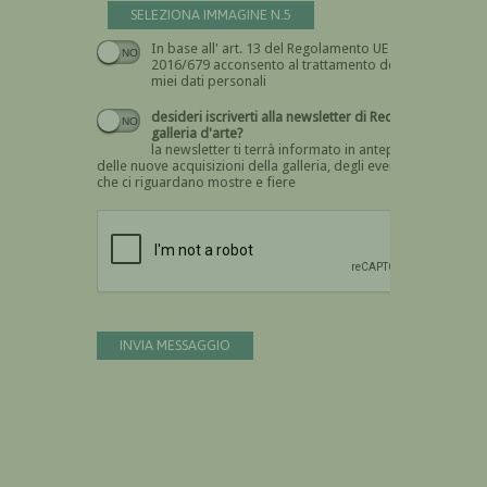
SELEZIONA IMMAGINE N.5
In base all' art. 13 del Regolamento UE n.
Devi dare il consenso
2016/679 acconsento al trattamento dei
miei dati personali
desideri iscriverti alla newsletter di Recta
galleria d'arte?
la newsletter ti terrà informato in anteprima
delle nuove acquisizioni della galleria, degli eventi
che ci riguardano mostre e fiere
Devi confermare di essere umano
INVIA MESSAGGIO