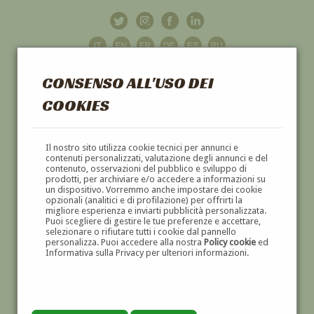
CONSENSO ALL'USO DEI
COOKIES
GALLERIA
D'ARTE
Il nostro sito utilizza cookie tecnici per annunci e
contenuti personalizzati, valutazione degli annunci e del
contenuto, osservazioni del pubblico e sviluppo di
DIPINTI E SCULTURE '800 E '900
prodotti, per archiviare e/o accedere a informazioni su
un dispositivo. Vorremmo anche impostare dei cookie
opzionali (analitici e di profilazione) per offrirti la
migliore esperienza e inviarti pubblicità personalizzata.
Puoi scegliere di gestire le tue preferenze e accettare,
selezionare o rifiutare tutti i cookie dal pannello
personalizza. Puoi accedere alla nostra
Policy cookie
ed
Informativa sulla Privacy per ulteriori informazioni.