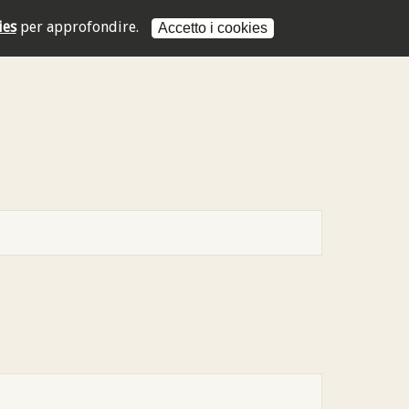
ies
per approfondire.
Accetto i cookies
L'indirizzo mail non è valido
L'indirizzo mail non è valido