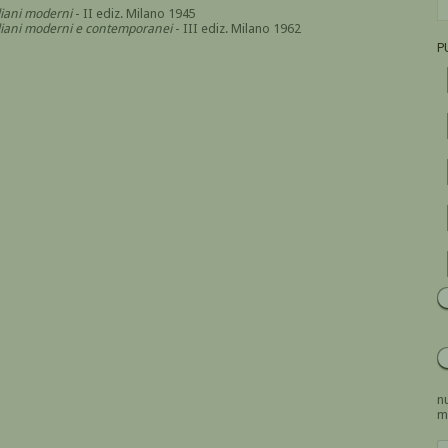
aliani moderni
- II ediz. Milano 1945
italiani moderni e contemporanei
- III ediz. Milano 1962
P
nu
m