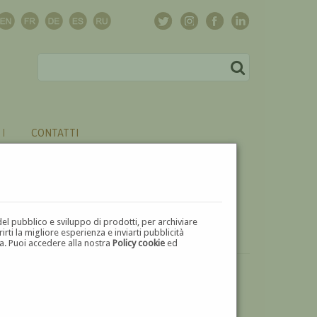
CONTATTI
del pubblico e sviluppo di prodotti, per archiviare
ti la migliore esperienza e inviarti pubblicità
zza. Puoi accedere alla nostra
Policy cookie
ed
VUOI
VENDERE
UN'OPERA DI GIORGIO DE