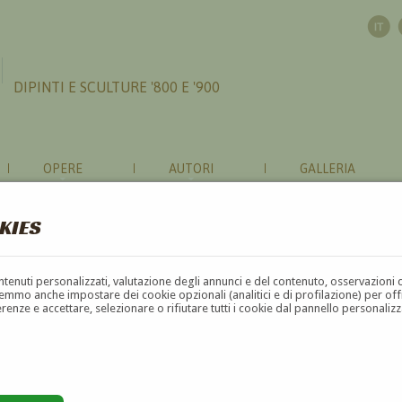
DIPINTI E SCULTURE '800 E '900
OPERE
AUTORI
GALLERIA
KIES
contenuti personalizzati, valutazione degli annunci e del contenuto, osservazioni 
mmo anche impostare dei cookie opzionali (analitici e di profilazione) per offrir
erenze e accettare, selezionare o rifiutare tutti i cookie dal pannello personali