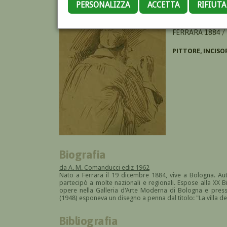
PERSONALIZZA
ACCETTA
RIFIUT
DE VINCENZI GIO
FERRARA 1884 /
PITTORE, INCISO
Biografia
da A. M. Comanducci ediz 1962
Nato a Ferrara il 19 dicembre 1884, vive a Bologna. Au
partecipò a molte nazionali e regionali. Espose alla XX
opere nella Galleria d'Arte Moderna di Bologna e presso
(1948) esponeva un disegno a penna dal titolo: "La villa dei
Bibliografia