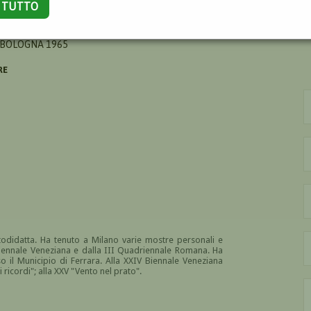
A TUTTO
RGIO
 BOLOGNA 1965
RE
todidatta. Ha tenuto a Milano varie mostre personali e
 Biennale Veneziana e dalla III Quadriennale Romana. Ha
 il Municipio di Ferrara. Alla XXIV Biennale Veneziana
 ricordi"; alla XXV "Vento nel prato".