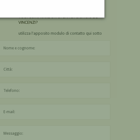
VINCENZI?
VUOI
COMPRARE
UN'OPERA DI GIORGIO DE
VINCENZI?
utilizza l'apposito modulo di contatto qui sotto
Il nome è obbligatorio
La città è obbligatoria
L'indirizzo mail non è valido
Il messaggio è obbligatorio