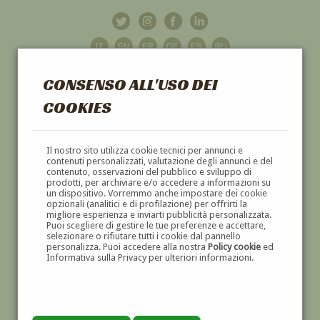
CONSENSO ALL'USO DEI
COOKIES
GALLERIA
D'ARTE
Il nostro sito utilizza cookie tecnici per annunci e
contenuti personalizzati, valutazione degli annunci e del
contenuto, osservazioni del pubblico e sviluppo di
DIPINTI E SCULTURE '800 E '900
prodotti, per archiviare e/o accedere a informazioni su
un dispositivo. Vorremmo anche impostare dei cookie
opzionali (analitici e di profilazione) per offrirti la
migliore esperienza e inviarti pubblicità personalizzata.
Puoi scegliere di gestire le tue preferenze e accettare,
selezionare o rifiutare tutti i cookie dal pannello
personalizza. Puoi accedere alla nostra
Policy cookie
ed
Informativa sulla Privacy per ulteriori informazioni.