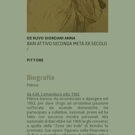
DE RUVO GIORDANI ANNA
BARI ATTIVO SECONDA METÀ XX SECOLO
/
PITTORE
Biografia
Pittrice
da A.M. Comanducci ediz 1962
Pittrice barese. Ha incominciato a dipingere nel
1953, per dare sfogo ad un'istintiva passione
soffocata da vicende domestiche. Ha
partecipato a collettive, nazionali, premi ed ha
fatto con successo mostre personali. Alla
nazionale di Bari ebbe nel 1958 larghi consensi;
a quella della "Zona dei trulli" di Brindisi fu
premiata. Sue opere figurano nella Pinacoteca
di Bari e in molte collezioni di pubblici enti e