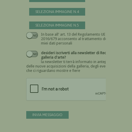
SELEZIONA IMMAGINE N.4
SELEZIONA IMMAGINE N.5
In base all' art. 13 del Regolamento UE n.
Devi dare il consenso
2016/679 acconsento al trattamento dei
miei dati personali
desideri iscriverti alla newsletter di Recta
galleria d'arte?
la newsletter ti terrà informato in anteprima
delle nuove acquisizioni della galleria, degli eventi
che ci riguardano mostre e fiere
Devi confermare di essere umano
INVIA MESSAGGIO