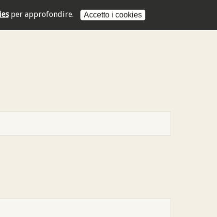
ies
per approfondire.
Accetto i cookies
L'indirizzo mail non è valido
L'indirizzo mail non è valido