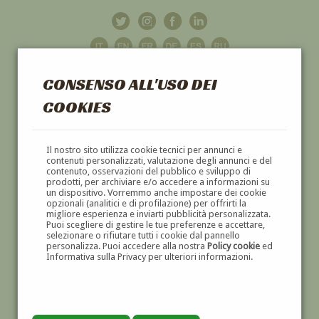
CONSENSO ALL'USO DEI
COOKIES
GALLERIA
D'ARTE
Il nostro sito utilizza cookie tecnici per annunci e
contenuti personalizzati, valutazione degli annunci e del
contenuto, osservazioni del pubblico e sviluppo di
DIPINTI E SCULTURE '800 E '900
prodotti, per archiviare e/o accedere a informazioni su
un dispositivo. Vorremmo anche impostare dei cookie
opzionali (analitici e di profilazione) per offrirti la
migliore esperienza e inviarti pubblicità personalizzata.
Puoi scegliere di gestire le tue preferenze e accettare,
selezionare o rifiutare tutti i cookie dal pannello
personalizza. Puoi accedere alla nostra
Policy cookie
ed
Informativa sulla Privacy per ulteriori informazioni.