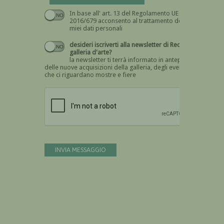
In base all' art. 13 del Regolamento UE n.
Devi dare il consenso
2016/679 acconsento al trattamento dei
miei dati personali
desideri iscriverti alla newsletter di Recta
galleria d'arte?
la newsletter ti terrà informato in anteprima
delle nuove acquisizioni della galleria, degli eventi
che ci riguardano mostre e fiere
Devi confermare di essere umano
INVIA MESSAGGIO