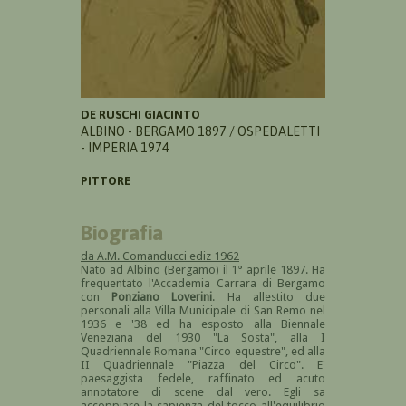
DE RUSCHI GIACINTO
ALBINO - BERGAMO 1897 / OSPEDALETTI
- IMPERIA 1974
PITTORE
Biografia
da A.M. Comanducci ediz 1962
Nato ad Albino (Bergamo) il 1° aprile 1897. Ha
frequentato l'Accademia Carrara di Bergamo
con
Ponziano Loverini
. Ha allestito due
personali alla Villa Municipale di San Remo nel
1936 e '38 ed ha esposto alla Biennale
Veneziana del 1930 "La Sosta", alla I
Quadriennale Romana "Circo equestre", ed alla
II Quadriennale "Piazza del Circo". E'
paesaggista fedele, raffinato ed acuto
annotatore di scene dal vero. Egli sa
accoppiare la sapienza del tocco all'equilibrio