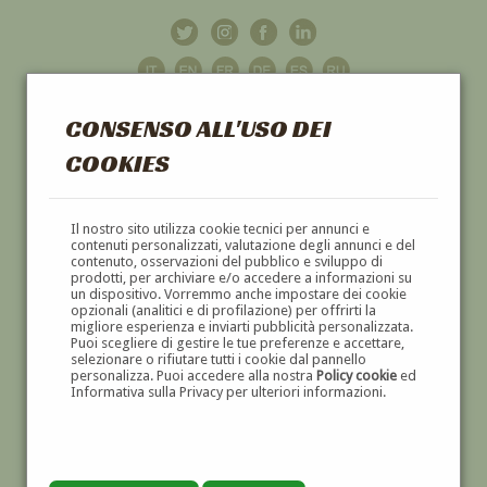
CONSENSO ALL'USO DEI
COOKIES
GALLERIA
D'ARTE
Il nostro sito utilizza cookie tecnici per annunci e
contenuti personalizzati, valutazione degli annunci e del
contenuto, osservazioni del pubblico e sviluppo di
DIPINTI E SCULTURE '800 E '900
prodotti, per archiviare e/o accedere a informazioni su
un dispositivo. Vorremmo anche impostare dei cookie
opzionali (analitici e di profilazione) per offrirti la
migliore esperienza e inviarti pubblicità personalizzata.
Puoi scegliere di gestire le tue preferenze e accettare,
selezionare o rifiutare tutti i cookie dal pannello
personalizza. Puoi accedere alla nostra
Policy cookie
ed
Informativa sulla Privacy per ulteriori informazioni.