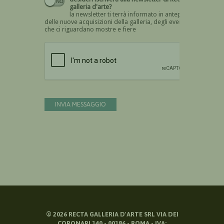
galleria d'arte?
la newsletter ti terrà informato in anteprima
delle nuove acquisizioni della galleria, degli eventi
che ci riguardano mostre e fiere
Devi confermare di essere umano
INVIA MESSAGGIO
©
2026
RECTA GALLERIA D'ARTE SRL VIA DEI
CORONARI 140 - 00186 - ROMA - IVA: