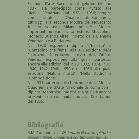
Premio d'Arte Sacra dell'Angelicum (Milano
1937). Ha partecipato come invitato alle
Biennali Veneziane dal 1938 al 1956; sempre
come invitato alle Quadriennali Romane a
tutt'oggi, alla seconda Mostra del Novecento
Italiano svoltasi a Milano, nonchè a Mostre
importanti in varie città estere: Stoccolma,
Monaco, Buenos Aires (indetto dalla Biennale
Veneziana) e a Budapest.
Nel 1928 espone i dipinti "L'Ernesta" e
"Contadino che fuma" alla XVI edizione della
Esposizione Internazionale d'Arte della Città di
Venezia, esposizione alla quale partecipa
ancora alle edizioni del 1930, 1932, 1934, 1938,
1940, 1942, 1948, 1950 e del 1956 alla quale
espopne "Natura morta", "Nello studio" e
"Composizione".
Nel 1931 partecipa alla I edizione della Mostra
Quadriennale d'Arte Nazionale di Roma con il
dipinto "Maternità", mostra alla quale è ancora
presente con continuità fino alla IX edizione
del 1966.
Bibliografia
A.M. Comanducci -
Dizionario illustrato pittori e
incisori italiani moderni e contemporanei
- III