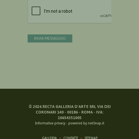
Devi confermare di essere umano
INVIA MESSAGGIO
©
2026
RECTA GALLERIA D'ARTE SRL VIA DEI
CORONARI 140 - 00186 - ROMA - IVA:
10654351005
Informativa privacy
-
powered by netSnap.it
GALLERIA
CONTATTI
SITEMAP