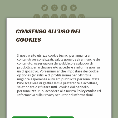
CONSENSO ALL'USO DEI
COOKIES
GALLERIA
D'ARTE
Il nostro sito utilizza cookie tecnici per annunci e
contenuti personalizzati, valutazione degli annunci e del
contenuto, osservazioni del pubblico e sviluppo di
DIPINTI E SCULTURE '800 E '900
prodotti, per archiviare e/o accedere a informazioni su
un dispositivo. Vorremmo anche impostare dei cookie
opzionali (analitici e di profilazione) per offrirti la
migliore esperienza e inviarti pubblicità personalizzata.
Puoi scegliere di gestire le tue preferenze e accettare,
selezionare o rifiutare tutti i cookie dal pannello
personalizza. Puoi accedere alla nostra
Policy cookie
ed
Informativa sulla Privacy per ulteriori informazioni.