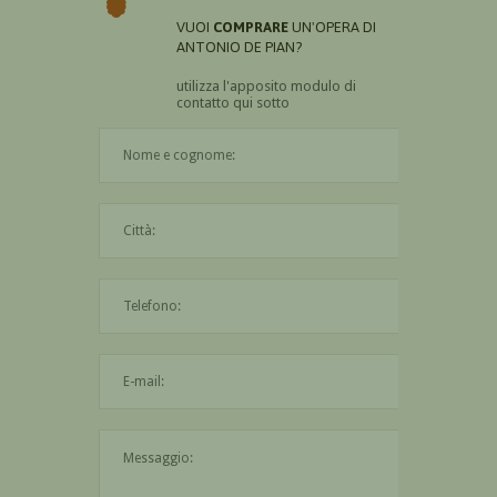
VUOI
COMPRARE
UN'OPERA DI
ANTONIO DE PIAN?
utilizza l'apposito modulo di
contatto qui sotto
Il nome è obbligatorio
La città è obbligatoria
L'indirizzo mail non è valido
Il messaggio è obbligatorio